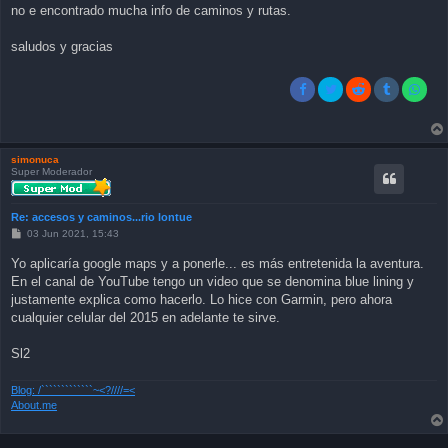
no e encontrado mucha info de caminos y rutas.
saludos y gracias
simonuca
Super Moderador
Re: accesos y caminos...rio lontue
P
03 Jun 2021, 15:43
o
s
Yo aplicaría google maps y a ponerle... es más entretenida la aventura.
t
En el canal de YouTube tengo un video que se denomina blue lining y
justamente explica como hacerlo. Lo hice con Garmin, pero ahora
cualquier celular del 2015 en adelante te sirve.
Sl2
Blog: /`````````````~<?////=<
About.me