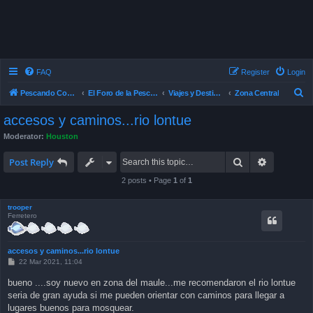
FAQ
Register
Login
S
Pescando Con Mosca
El Foro de la Pesca con Mosca en Chile
Viajes y Destinos de Pesca
Zona Central
e
accesos y caminos...rio lontue
a
Moderator:
Houston
r
Search
Advanced 
c
Post Reply
h
2 posts • Page
1
of
1
trooper
Ferretero
accesos y caminos...rio lontue
P
22 Mar 2021, 11:04
o
s
bueno ....soy nuevo en zona del maule...me recomendaron el rio lontue
t
seria de gran ayuda si me pueden orientar con caminos para llegar a
lugares buenos para mosquear.