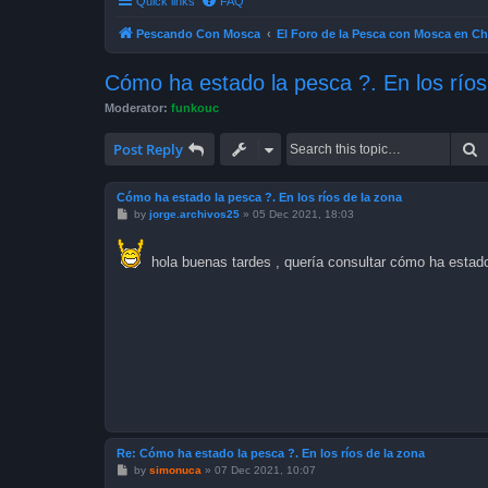
Quick links
FAQ
Pescando Con Mosca
El Foro de la Pesca con Mosca en Ch
Cómo ha estado la pesca ?. En los ríos
Moderator:
funkouc
S
Post Reply
Cómo ha estado la pesca ?. En los ríos de la zona
P
by
jorge.archivos25
»
05 Dec 2021, 18:03
o
s
t
hola buenas tardes , quería consultar cómo ha estad
Re: Cómo ha estado la pesca ?. En los ríos de la zona
P
by
simonuca
»
07 Dec 2021, 10:07
o