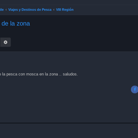
ile
Viajes y Destinos de Pesca
VIII Región
 de la zona
earch
Advanced search
o la pesca con mosca en la zona .. saludos.