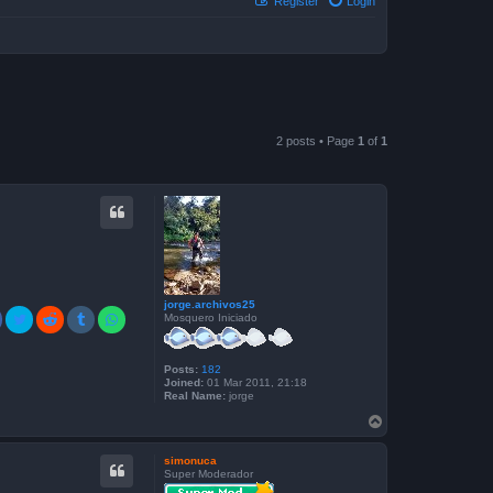
Register
Login
2 posts • Page
1
of
1
jorge.archivos25
Mosquero Iniciado
Posts:
182
Joined:
01 Mar 2011, 21:18
Real Name:
jorge
T
o
p
simonuca
Super Moderador