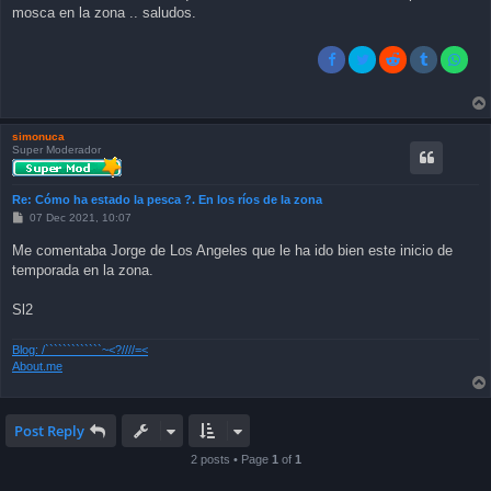
mosca en la zona .. saludos.
simonuca
Super Moderador
Re: Cómo ha estado la pesca ?. En los ríos de la zona
P
07 Dec 2021, 10:07
o
s
Me comentaba Jorge de Los Angeles que le ha ido bien este inicio de
t
temporada en la zona.
Sl2
Blog: /`````````````~<?////=<
About.me
Post Reply
2 posts • Page
1
of
1