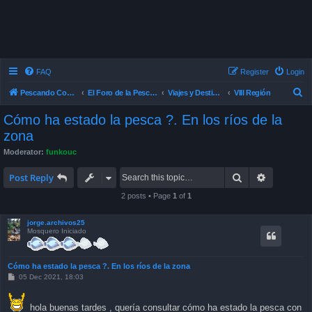
FAQ
Register
Login
S
Pescando Con Mosca
El Foro de la Pesca con Mosca en Chile
Viajes y Destinos de Pesca
VIII Región
e
Cómo ha estado la pesca ?. En los ríos de la
a
zona
r
Moderator:
funkouc
c
Search
Advanced 
Post Reply
h
2 posts • Page
1
of
1
jorge.archivos25
Mosquero Iniciado
Cómo ha estado la pesca ?. En los ríos de la zona
P
05 Dec 2021, 18:03
o
s
t
hola buenas tardes , quería consultar cómo ha estado la pesca con