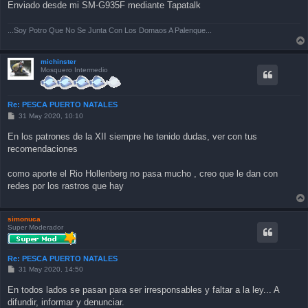
Enviado desde mi SM-G935F mediante Tapatalk
...Soy Potro Que No Se Junta Con Los Domaos A Palenque...
michinster
Mosquero Intermedio
Re: PESCA PUERTO NATALES
P
31 May 2020, 10:10
o
s
En los patrones de la XII siempre he tenido dudas, ver con tus
t
recomendaciones
como aporte el Rio Hollenberg no pasa mucho , creo que le dan con
redes por los rastros que hay
simonuca
Super Moderador
Re: PESCA PUERTO NATALES
P
31 May 2020, 14:50
o
s
En todos lados se pasan para ser irresponsables y faltar a la ley... A
t
difundir, informar y denunciar.