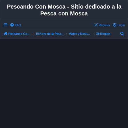
Pescando Con Mosca - Sitio dedicado a la
Pesca con Mosca
FAQ
Register
Login
S
Pescando Con Mosca
El Foro de la Pesca con Mosca en Chile
Viajes y Destinos de Pesca
XII Region
e
a
r
c
h