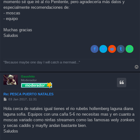
momento sé que iré al río Penitente, pero agradecería más datos y
especialmente recomendaciones de:
- moscas
- equipo
Muchas gracias
Saludos
"Because maybe one day I will catch a mermaid..."
Gaushito
Moderador
Re: PESCA PUERTO NATALES
P
03 Jan 2017, 11:31
o
s
Hola cerca de natales igual tienes el rio rubebs hollemberg laguna diana
t
laguna sofia. Equipos con una caña 5-6 no necesitas mas y en cuanto a
moscas variado como ninfas streamers como las famosas woly zonkers
y secas caddis y mayfly andan bastante bien.
Saludos