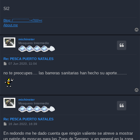
Sl2
Blog: /`````````````~<?////=<
About.me
michinster
Mosquero Intermedio
Re: PESCA PUERTO NATALES
P
07 Jun 2020, 11:04
o
s
no te preocupes.... las barreras sanitarias han hecho su aporte........
t
michinster
Mosquero Intermedio
Re: PESCA PUERTO NATALES
P
16 Jan 2022, 16:39
o
s
En redondo me he dado cuenta que ningún valiente se atreve a mostrar
t
un patrón de moscas para las Zona de Serrano, y en general en la zona,