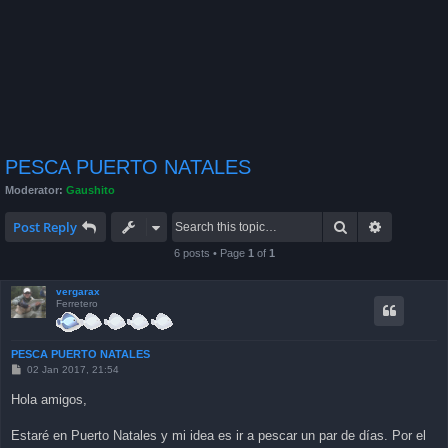
PESCA PUERTO NATALES
Moderator:
Gaushito
Search
Advanced 
Post Reply
6 posts • Page
1
of
1
vergarax
Ferretero
PESCA PUERTO NATALES
P
02 Jan 2017, 21:54
o
s
Hola amigos,
t
Estaré en Puerto Natales y mi idea es ir a pescar un par de días. Por el