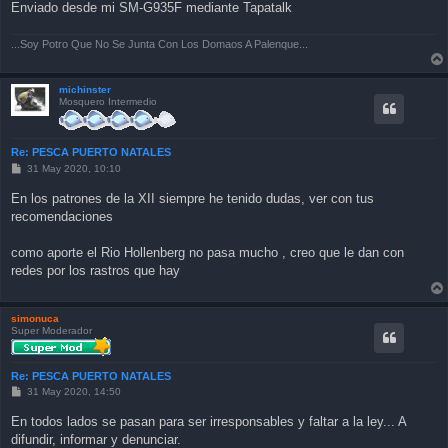
Enviado desde mi SM-G935F mediante Tapatalk
...Soy Potro Que No Se Junta Con Los Domaos A Palenque...
michinster
Mosquero Intermedio
Re: PESCA PUERTO NATALES
P
31 May 2020, 10:10
o
s
En los patrones de la XII siempre he tenido dudas, ver con tus
t
recomendaciones
como aporte el Rio Hollenberg no pasa mucho , creo que le dan con
redes por los rastros que hay
simonuca
Super Moderador
Re: PESCA PUERTO NATALES
P
31 May 2020, 14:50
o
s
En todos lados se pasan para ser irresponsables y faltar a la ley... A
t
difundir, informar y denunciar.