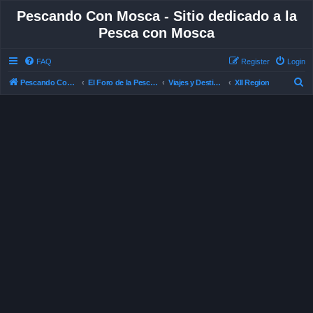
Pescando Con Mosca - Sitio dedicado a la
Pesca con Mosca
FAQ
Register
Login
S
Pescando Con Mosca
El Foro de la Pesca con Mosca en Chile
Viajes y Destinos de Pesca
XII Region
e
a
r
c
h