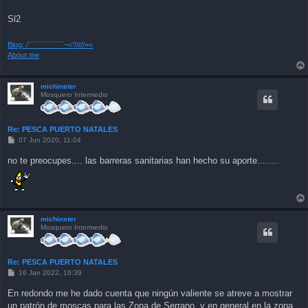
Sl2
Blog: /`````````````~<?////=<
About.me
michinster
Mosquero Intermedio
Re: PESCA PUERTO NATALES
P
07 Jun 2020, 11:04
o
s
no te preocupes.... las barreras sanitarias han hecho su aporte........
t
michinster
Mosquero Intermedio
Re: PESCA PUERTO NATALES
P
16 Jan 2022, 16:39
o
s
En redondo me he dado cuenta que ningún valiente se atreve a mostrar
t
un patrón de moscas para las Zona de Serrano, y en general en la zona,