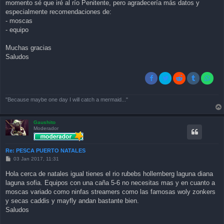
momento sé que iré al río Penitente, pero agradecería más datos y
especialmente recomendaciones de:
- moscas
- equipo
Muchas gracias
Saludos
"Because maybe one day I will catch a mermaid..."
Gaushito
Moderador
Re: PESCA PUERTO NATALES
P
03 Jan 2017, 11:31
o
s
Hola cerca de natales igual tienes el rio rubebs hollemberg laguna diana
t
laguna sofia. Equipos con una caña 5-6 no necesitas mas y en cuanto a
moscas variado como ninfas streamers como las famosas woly zonkers
y secas caddis y mayfly andan bastante bien.
Saludos