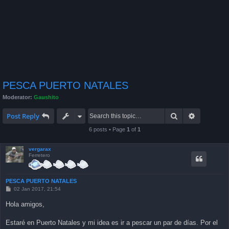
PESCA PUERTO NATALES
Moderator:
Gaushito
Search
Advanced 
Post Reply
6 posts • Page
1
of
1
vergarax
Ferretero
PESCA PUERTO NATALES
P
02 Jan 2017, 21:54
o
s
Hola amigos,
t
Estaré en Puerto Natales y mi idea es ir a pescar un par de días. Por el