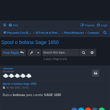
FAQ
Register
Login
S
Pescando Con Mosca
El Foro de la Pesca con Mosca en Chile
Persa Mosquero
Compras
e
Spool o bobina Sage 1650
a
r
Search
Advanced 
Post Reply
c
1 post • Page
1
of
1
h
cipomoa
Gusanero
Spool o bobina Sage 1650
P
07 Apr 2022, 10:51
o
s
Busco
bobinas
para carrete
SAGE 1650
t