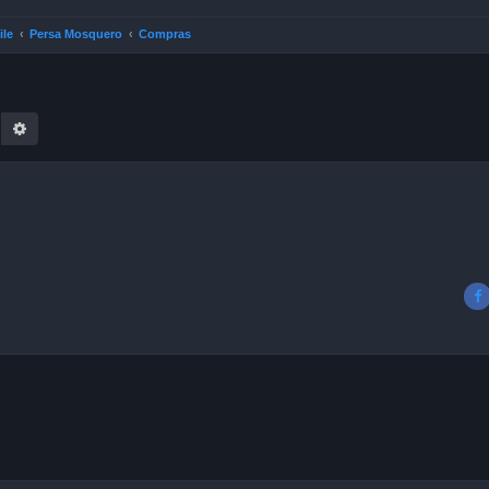
ile
Persa Mosquero
Compras
earch
Advanced search