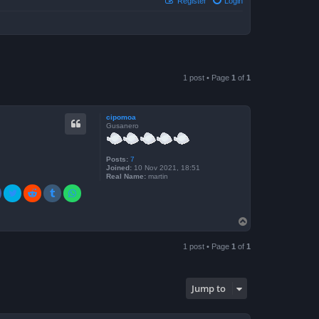
Register
Login
1 post • Page
1
of
1
cipomoa
Gusanero
Posts:
7
Joined:
10 Nov 2021, 18:51
Real Name:
martin
T
o
p
1 post • Page
1
of
1
Jump to