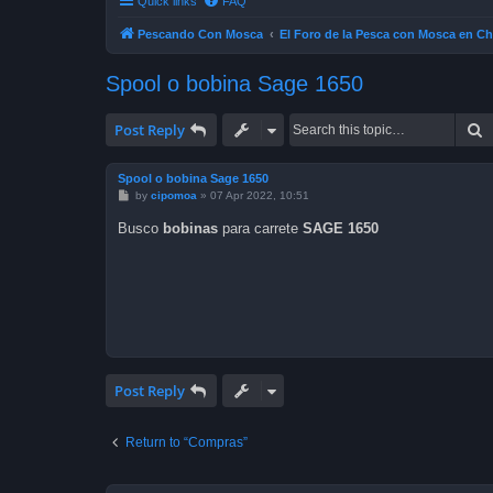
Quick links
FAQ
Pescando Con Mosca
El Foro de la Pesca con Mosca en Ch
Spool o bobina Sage 1650
S
Post Reply
Spool o bobina Sage 1650
P
by
cipomoa
»
07 Apr 2022, 10:51
o
s
Busco
bobinas
para carrete
SAGE 1650
t
Post Reply
Return to “Compras”