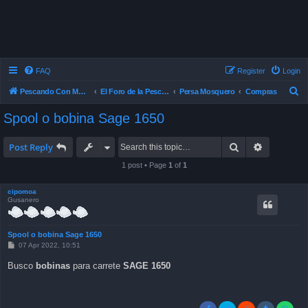
FAQ
Register
Login
S
Pescando Con Mosca
El Foro de la Pesca con Mosca en Chile
Persa Mosquero
Compras
e
Spool o bobina Sage 1650
a
r
Search
Advanced 
Post Reply
c
1 post • Page
1
of
1
h
cipomoa
Gusanero
Spool o bobina Sage 1650
P
07 Apr 2022, 10:51
o
s
Busco
bobinas
para carrete
SAGE 1650
t