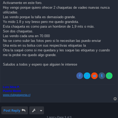
Activamente en este foro.
Hoy vengo porque quiero ofrecer 2 chaquetas de vadeo nuevas nunca
utilizadas.
Las vendo porque la talla es demasiado grande.
Yo mido 1.8 y soy breso pero me quedo grandota.
Esta chaqueta es como para un hombron de 1,9 mts o más.
Son dos chaquetas.
Las vendo cada una en 70.000
No se como subir las fotos pero si lo necesitan las puedo enviar
Una esta en su bolsa con sus respectivas etiquetas la
Otra la saqué como si me quedara y les saque las etiquetas y cuando
me la probé me quedo algo grande.
Saludos a todos y espero que alguien le interese
Luis Silva P.
Puerto Montt
www.clubpatagonia.cl
Post Reply
1 post • Page
1
of
1