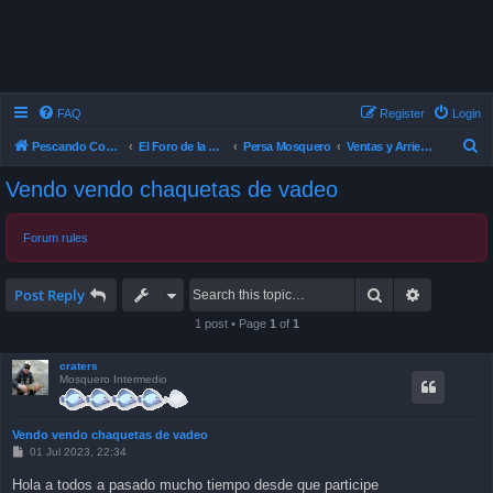
FAQ
Register
Login
S
Pescando Con Mosca
El Foro de la Pesca con Mosca en Chile
Persa Mosquero
Ventas y Arriendos
e
Vendo vendo chaquetas de vadeo
a
r
Forum rules
c
h
Search
Advanced 
Post Reply
1 post • Page
1
of
1
craters
Mosquero Intermedio
Vendo vendo chaquetas de vadeo
P
01 Jul 2023, 22:34
o
s
Hola a todos a pasado mucho tiempo desde que participe
t