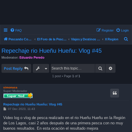
FAQ
Register
Login
S
Pescando Con Mosca
El Foro de la Pesca con Mosca en Chile
Viajes y Destinos de Pesca
X Region
e
Repechaje rio Hueñu Hueñu: Vlog #45
a
Moderator:
Eduardo Peredo
r
Search
Advanced 
c
Post Reply
h
1 post • Page
1
of
1
simonuca
Super Moderador
Repechaje rio Hueñu Hueñu: Vlog #45
P
07 Dec 2023, 11:43
o
s
Video log o vlog de pesca realizado en el rio Hueñu Hueñu en la Región
t
de Los Lagos, casi 2 años después de una primera pesca con no muy
buenos resultados. En esta ocación el resultado mejora