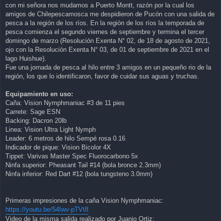
con mi señora nos mudamos a Puerto Montt, razón por la cual los
amigos de Chilepescamosca me despidieron de Pucón con una salida de
pesca a la región de los ríos. En la región de los ríos la temporada de
pesca comienza el segundo viernes de septiembre y termina el tercer
domingo de marzo (Resolución Exenta N° 02, de 18 de agosto de 2021,
ojo con la Resolución Exenta N° 03, de 01 de septiembre de 2021 en el
lago Huishue).
Fue una jornada de pesca al hilo entre 3 amigos en un pequeño rio de la
región, los que lo identificaron, favor de cuidar sus aguas y truchas.
Equipamiento en uso:
Caña: Vision Nymphmaniac #3 de 11 pies
Carrete: Sage ESN
Backing: Dacron 20lb
Linea: Vision Ultra Light Nymph
Leader: 6 metros de hilo Sempé rosa 0.16
Indicador de pique: Vision Bicolor 4X
Tippet: Varivas Master Spec Fluorocarbono 5x
Ninfa superior: Pheasant Tail #14 (bola bronce 2.3mm)
Ninfa inferior: Red Dart #12 (bola tungsteno 3.0mm)
Primeras impresiones de la caña Vision Nymphmaniac:
https://youtu.be/54Iwv-pTVt8
Video de la misma salida realizado por Juanjo Ortiz: