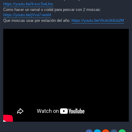
https://youtu.be/9-svcSwLlns
Como hacer un ramal o codal para pescar con 2 moscas:
https://youtu.be/jVva7-woit4
Que moscas usar por estación del año:
https://youtu.be/VkxbJk6cb2M