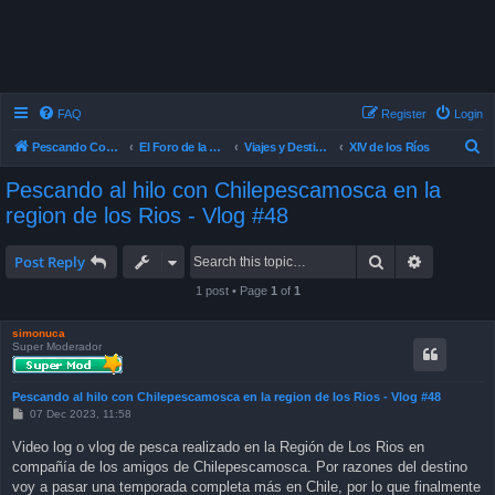
FAQ
Register
Login
S
Pescando Con Mosca
El Foro de la Pesca con Mosca en Chile
Viajes y Destinos de Pesca
XIV de los Ríos
e
Pescando al hilo con Chilepescamosca en la
a
region de los Rios - Vlog #48
r
c
Search
Advanced 
Post Reply
h
1 post • Page
1
of
1
simonuca
Super Moderador
Pescando al hilo con Chilepescamosca en la region de los Rios - Vlog #48
P
07 Dec 2023, 11:58
o
s
Video log o vlog de pesca realizado en la Región de Los Rios en
t
compañía de los amigos de Chilepescamosca. Por razones del destino
voy a pasar una temporada completa más en Chile, por lo que finalmente