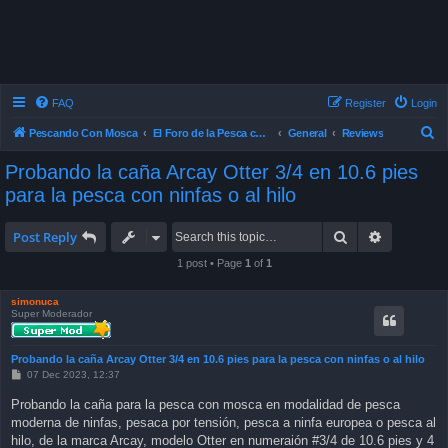
FAQ
Register
Login
S
Pescando Con Mosca
El Foro de la Pesca con Mosca en Chile
General
Reviews
e
Probando la caña Arcay Otter 3/4 en 10.6 pies
a
para la pesca con ninfas o al hilo
r
c
Search
Advanced 
Post Reply
h
1 post • Page
1
of
1
simonuca
Super Moderador
Probando la caña Arcay Otter 3/4 en 10.6 pies para la pesca con ninfas o al hilo
P
07 Dec 2023, 12:37
o
s
Probando la caña para la pesca con mosca en modalidad de pesca
t
moderna de ninfas, pesaca por tensión, pesca a ninfa europea o pesca al
hilo, de la marca Arcay, modelo Otter en numeraión #3/4 de 10.6 pies y 4