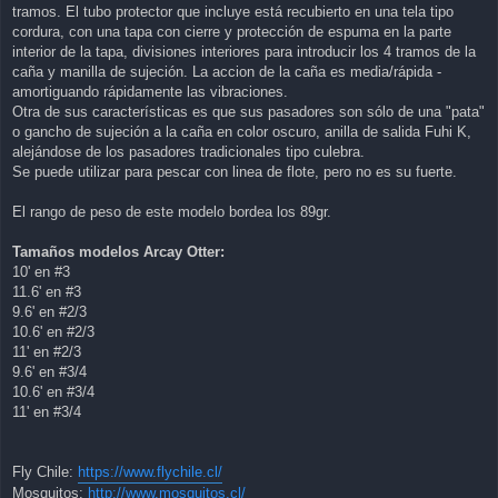
tramos. El tubo protector que incluye está recubierto en una tela tipo
cordura, con una tapa con cierre y protección de espuma en la parte
interior de la tapa, divisiones interiores para introducir los 4 tramos de la
caña y manilla de sujeción. La accion de la caña es media/rápida -
amortiguando rápidamente las vibraciones.
Otra de sus características es que sus pasadores son sólo de una "pata"
o gancho de sujeción a la caña en color oscuro, anilla de salida Fuhi K,
alejándose de los pasadores tradicionales tipo culebra.
Se puede utilizar para pescar con linea de flote, pero no es su fuerte.
El rango de peso de este modelo bordea los 89gr.
Tamaños modelos Arcay Otter:
10' en #3
11.6' en #3
9.6' en #2/3
10.6' en #2/3
11' en #2/3
9.6' en #3/4
10.6' en #3/4
11' en #3/4
Fly Chile:
https://www.flychile.cl/
Mosquitos:
http://www.mosquitos.cl/