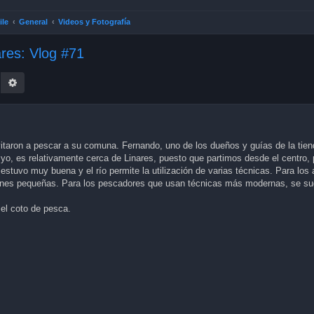
ile
General
Videos y Fotografía
ares: Vlog #71
earch
Advanced search
itaron a pescar a su comuna. Fernando, uno de los dueños y guías de la tien
 yo, es relativamente cerca de Linares, puesto que partimos desde el centro
estuvo muy buena y el río permite la utilización de varias técnicas. Para lo
ones pequeñas. Para los pescadores que usan técnicas más modernas, se sug
 el coto de pesca.