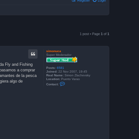
Register
Login
1 post • Page
1
of
1
simonuca
Super Moderador
da Fly and Fishing
Posts:
6581
, pasamos a comprar
Joined:
22 Nov 2007, 19:45
s amantes de la pesca
Real Name:
Simon Zlachevsky
Location:
Puerto Varas
iera algo de
C
Contact:
o
n
t
a
c
t
s
i
m
o
n
u
c
a