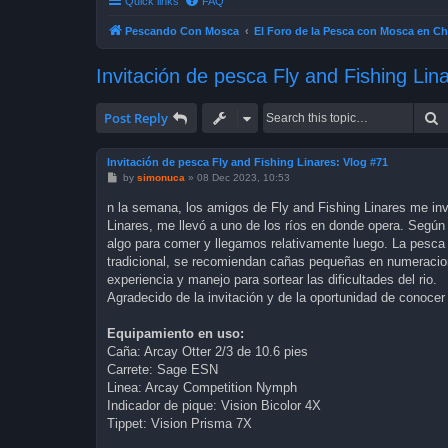
Quick links
FAQ
Pescando Con Mosca
El Foro de la Pesca con Mosca en Ch
Invitación de pesca Fly and Fishing Lin
S
Post Reply
Invitación de pesca Fly and Fishing Linares: Vlog #71
P
by
simonuca
»
08 Dec 2023, 10:53
o
s
n la semana, los amigos de Fly and Fishing Linares me inv
t
Linares, me llevó a uno de los ríos en donde opera. Según
algo para comer y llegamos relativamente luego. La pesca 
tradicional, se recomiendan cañas pequeñas en numeraci
experiencia y manejo para sortear las dificultades del rio.
Agradecido de la invitación y de la oportunidad de conocer
Equipamiento en uso:
Caña: Arcay Otter 2/3 de 10.6 pies
Carrete: Sage ESN
Linea: Arcay Competition Nymph
Indicador de pique: Vision Bicolor 4X
Tippet: Vision Prisma 7X