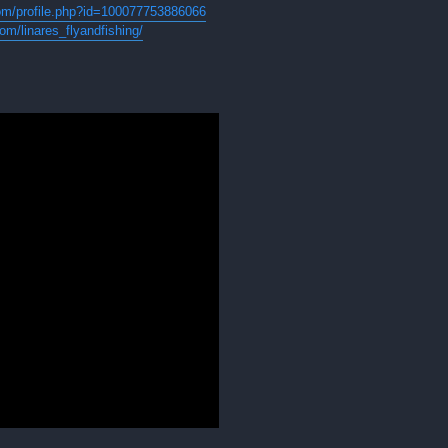
om/profile.php?id=100077753886066
om/linares_flyandfishing/