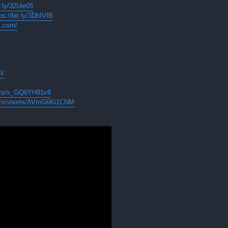
t.ly/32Uie05
ps://bit.ly/3DhIVIB
ls.com/
l/
orts/s_GQ6YH91v8
com/shorts/AVmG6Ki1CNM