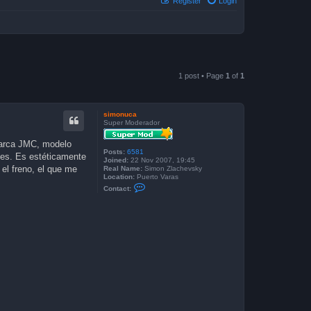
Register
Login
1 post • Page
1
of
1
simonuca
Super Moderador
 marca JMC, modelo
Posts:
6581
ies. Es estéticamente
Joined:
22 Nov 2007, 19:45
el freno, el que me
Real Name:
Simon Zlachevsky
Location:
Puerto Varas
C
Contact:
o
n
t
a
c
t
s
i
m
o
n
u
c
a