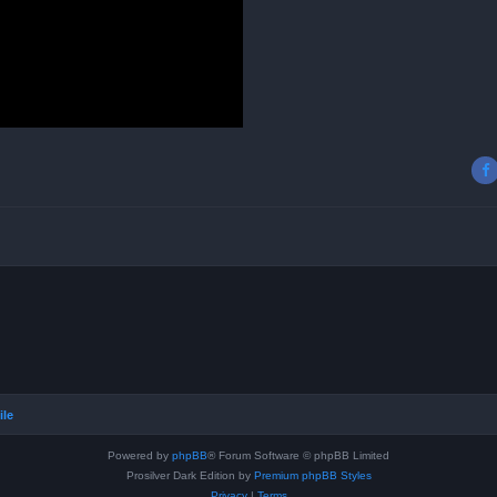
ile
Powered by
phpBB
® Forum Software © phpBB Limited
Prosilver Dark Edition by
Premium phpBB Styles
Privacy
|
Terms