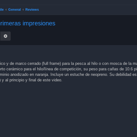
ile
General
Reviews
rimeras impresiones
earch
Advanced search
ico y de marco cerrado (full frame) para la pesca al hilo o con mosca de la
rto cerámico para el hilo/línea de competición, su peso para cañas de 10.6 p
uminio anodizado en naranja. Incluye un estuche de neopreno. Su debilidad es 
y al principio y final de este video.