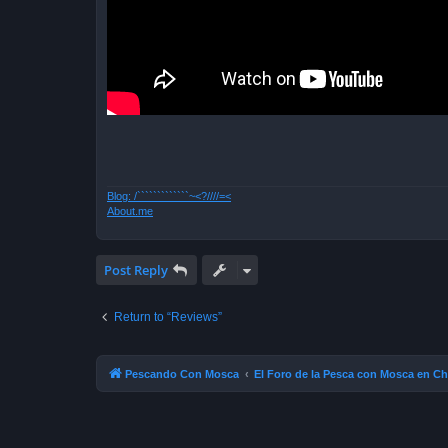
Blog: /`````````````~<?////=<
About.me
Post Reply
Return to “Reviews”
Pescando Con Mosca
El Foro de la Pesca con Mosca en Ch