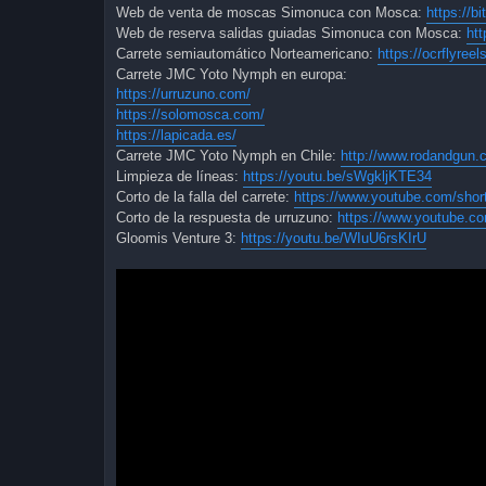
Web de venta de moscas Simonuca con Mosca:
https://bi
Web de reserva salidas guiadas Simonuca con Mosca:
htt
Carrete semiautomático Norteamericano:
https://ocrflyree
Carrete JMC Yoto Nymph en europa:
https://urruzuno.com/
https://solomosca.com/
https://lapicada.es/
Carrete JMC Yoto Nymph en Chile:
http://www.rodandgun.c
Limpieza de líneas:
https://youtu.be/sWgkljKTE34
Corto de la falla del carrete:
https://www.youtube.com/sh
Corto de la respuesta de urruzuno:
https://www.youtube.
Gloomis Venture 3:
https://youtu.be/WIuU6rsKIrU