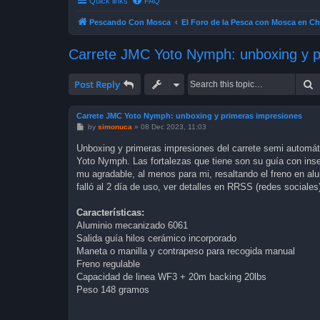
Quick links
FAQ
Pescando Con Mosca
El Foro de la Pesca con Mosca en Ch
Carrete JMC Yoto Nymph: unboxing y p
S
Post Reply
Carrete JMC Yoto Nymph: unboxing y primeras impresiones
P
by
simonuca
»
08 Dec 2023, 11:03
o
s
Unboxing y primeras impresiones del carrete semi automát
t
Yoto Nymph. Las fortalezas que tiene son su guía con inse
mu agradable, al menos para mi, resaltando el freno en al
falló al 2 día de uso, ver detalles en RRSS (redes sociales) 
Características:
Aluminio mecanizado 6061
Salida guía hilos cerámico incorporado
Maneta o manilla y contrapeso para recogida manual
Freno regulable
Capacidad de linea WF3 + 20m backing 20lbs
Peso 148 gramos