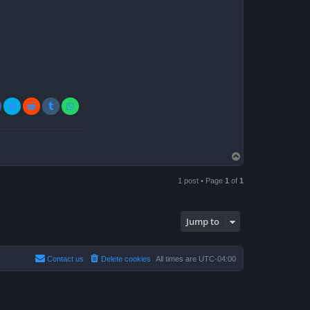
T
o
p
1 post • Page
1
of
1
Jump to
Contact us
Delete cookies
All times are
UTC-04:00