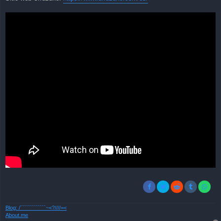
Blog: /`````````````~<?////=<
About.me