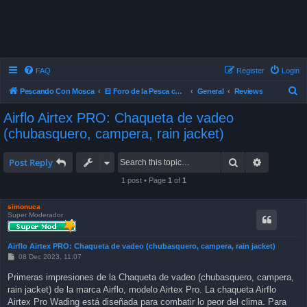
FAQ
Register
Login
S
Pescando Con Mosca
El Foro de la Pesca con Mosca en Chile
General
Reviews
e
Airflo Airtex PRO: Chaqueta de vadeo
a
(chubasquero, campera, rain jacket)
r
c
Search
Advanced 
Post Reply
h
1 post • Page
1
of
1
simonuca
Super Moderador
Airflo Airtex PRO: Chaqueta de vadeo (chubasquero, campera, rain jacket)
P
08 Dec 2023, 11:07
o
s
Primeras impresiones de la Chaqueta de vadeo (chubasquero, campera,
t
rain jacket) de la marca Airflo, modelo Airtex Pro. La chaqueta Airflo
Airtex Pro Wading está diseñada para combatir lo peor del clima. Para