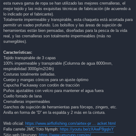
esta nueva gama de ropa se han utilizado las mejores cremalleras, el
mejor tejido y las más exquisitas técnicas de fabricación (de acueredo a
lo indicado por el fabricante).
Totalmente impermeable y transpirable, esta chaqueta está acortada para
permitir un vadeo profundo. Los bolsillos y las áreas de sujeción de
herramientas están bien pensadas, diseñadas para la pesca de la vida
real, y las cremalleras son totalmente impermeables (más no
sumergibles).
Características:
Tejido transpirable de 3 capas
100% impermeable y transpirable (Columna de agua 8000mm,
respirabilidad 3000g/m2/24h)
Costuras totalmente selladas.
Cuerpo y mangas cónicos para un ajuste óptimo
Capucha Packaway con cordón de tracción
Puños ajustables con velcro para mantener el agua fuera
Cuello forrado de lana
Cremalleras impermeables
Ganchos de sujeción de herramientas para fórceps, zingers, etc.
Anilla en forma de “D” en la espalda y 2 más en la cintura.
Web oficial:
https://www.airflofishing.com/airtex-pr ... acket.html
Falla carrete JMC Yoto Nymph:
https://youtu.be/zXAwP8gqlxY
Sitio web Urruzuno:
https://www.urruzuno.com/es/