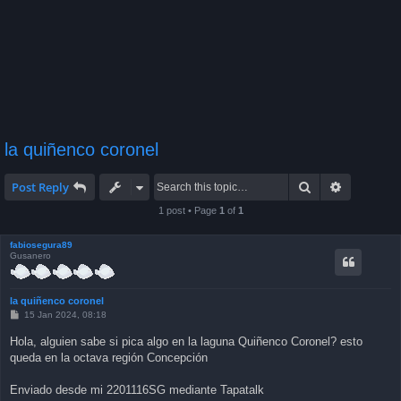
la quiñenco coronel
Search
Advanced 
Post Reply
1 post • Page
1
of
1
fabiosegura89
Gusanero
la quiñenco coronel
P
15 Jan 2024, 08:18
o
s
Hola, alguien sabe si pica algo en la laguna Quiñenco Coronel? esto
t
queda en la octava región Concepción
Enviado desde mi 2201116SG mediante Tapatalk