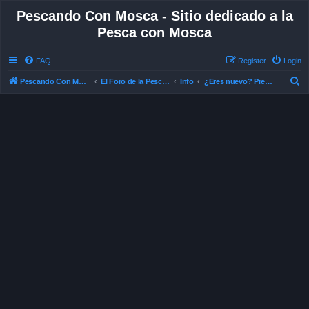
Pescando Con Mosca - Sitio dedicado a la
Pesca con Mosca
FAQ
Register
Login
S
Pescando Con Mosca
El Foro de la Pesca con Mosca en Chile
Info
¿Eres nuevo? Preséntate aquí.
e
a
r
c
h