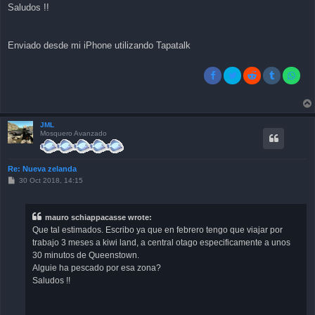
Saludos !!
Enviado desde mi iPhone utilizando Tapatalk
JML
Mosquero Avanzado
Re: Nueva zelanda
P
30 Oct 2018, 14:15
o
s
t
mauro schiappacasse wrote:
Que tal estimados. Escribo ya que en febrero tengo que viajar por
trabajo 3 meses a kiwi land, a central otago especificamente a unos
30 minutos de Queenstown.
Alguie ha pescado por esa zona?
Saludos !!