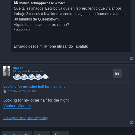
mauro schiappacasse wrote:
Que tal estimados. Escribo ya que en febrero tengo que viajar por
trabajo 3 meses a kiwi land, a central otago especificamente a unos
30 minutos de Queenstown.
Alguie ha pescado por esa zona?
Saludos !!
Enviado desde mi iPhone utilizando Tapatalk
mastin
Mosquero Intermedio
Looking for my other half for the night
P
13 Mar 2024, 12:05
o
s
Looking for my other half for the night
t
Verified Women
For a good time, one night only