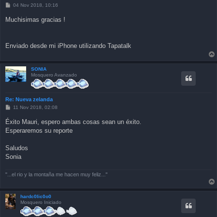
P
04 Nov 2018, 10:16
o
s
Muchisimas gracias !
t
Enviado desde mi iPhone utilizando Tapatalk
SONIA
Mosquero Avanzado
Re: Nueva zelanda
P
11 Nov 2018, 02:08
o
s
Éxito Mauri, espero ambas cosas sean un éxito.
t
Esperaremos su reporte
Saludos
Sonia
"...el rio y la montaña me hacen muy feliz..."
hardc0lic0o0
Mosquero Iniciado