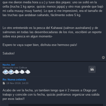
que me dieron media hora u.u ) y tuve dos piques: uno se soltó en la
orilla (trucha 1 kg aprox. quizás menos jajaja) y otro mas grande que bajó
mi caña muuuy muuy fuerte). Lo que si me impresionó, era el tamaño de
las truchas que andaban saltando, fácilmente sobre 5 kg.
Lo otro entretenido es la pesca del Kahawai (salmon australiano) y de
salmones en todas las desembocaduras de los ríos, escribiré un reporte
sobre esa pesca en algun momento-
Espero te vaya super bien, disfruta ese hermoso país!
Saludos!
Nacho_bel
Mosquero con Colihue
Re: Nueva zelanda
P
19 Nov 2018, 14:23
o
s
Acabo de ver la fecha, yo tambien tengo que ir 2 meses a Otago por
t
trabajo y coincide con tu fecha, quizás podríamos organizar una salida
por esos lados!!