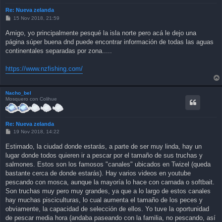
Re: Nueva zelanda
P
15 Nov 2018, 21:59
o
s
Amigo, yo principalmente pesqué la isla norte pero acá le dejo una
t
página súper buena dnd puede encontrar información de todas las aguas
continentales separadas por zona.....
https://www.nzfishing.com/
Nacho_bel
Mosquero con Colihue
Re: Nueva zelanda
P
19 Nov 2018, 14:22
o
s
Estimado, la ciudad donde estarás, a parte de ser muy linda, hay un
t
lugar donde todos quieren ir a pescar por el tamaño de sus truchas y
salmones. Estos son los famosos "canales" ubicados en Twizel (queda
bastante cerca de donde estarás). Hay varios videos en youtube
pescando con mosca, aunque la mayoría lo hace con carnada o softbait.
Son truchas muy pero muy grandes, ya que a lo largo de estos canales
hay muchas pisciculturas, lo cual aumenta el tamaño de los peces y
obviamente, la capacidad de selección de ellos. Yo tuve la oportunidad
de pescar media hora (andaba paseando con la familia, no pescando, así