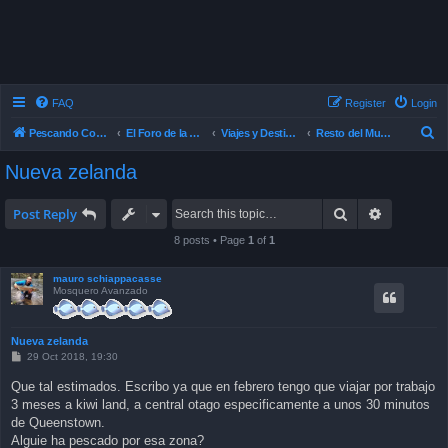
FAQ
Register
Login
S
Pescando Con Mosca
El Foro de la Pesca con Mosca en Chile
Viajes y Destinos de Pesca
Resto del Mundo
e
Nueva zelanda
a
r
Search
Advanced 
Post Reply
c
8 posts • Page
1
of
1
h
mauro schiappacasse
Mosquero Avanzado
Nueva zelanda
P
29 Oct 2018, 19:30
o
s
Que tal estimados. Escribo ya que en febrero tengo que viajar por trabajo
t
3 meses a kiwi land, a central otago especificamente a unos 30 minutos
de Queenstown.
Alguie ha pescado por esa zona?