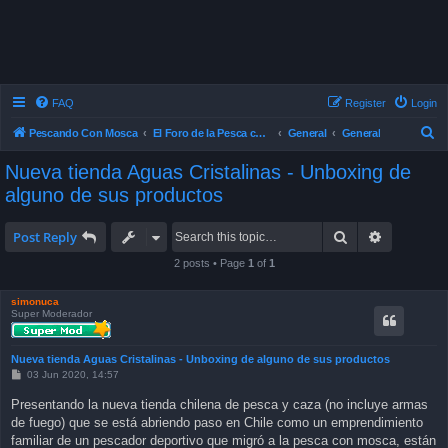
FAQ
Register
Login
S
Pescando Con Mosca
El Foro de la Pesca con Mosca en Chile
General
General
e
Nueva tienda Aguas Cristalinas - Unboxing de
a
alguno de sus productos
r
c
Search
Advanced 
Post Reply
h
2 posts • Page
1
of
1
simonuca
Super Moderador
Nueva tienda Aguas Cristalinas - Unboxing de alguno de sus productos
P
03 Jun 2020, 14:57
o
s
Presentando la nueva tienda chilena de pesca y caza (no incluye armas
t
de fuego) que se está abriendo paso en Chile como un emprendimiento
familiar de un pescador deportivo que migró a la pesca con mosca, están