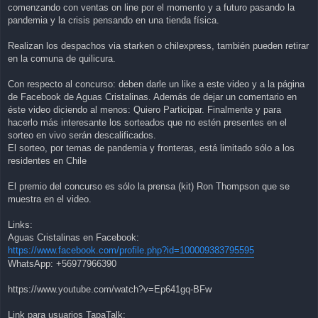
comenzando con ventas on line por el momento y a futuro pasando la
pandemia y la crisis pensando en una tienda física.
Realizan los despachos via starken o chilexpress, también pueden retirar
en la comuna de quilicura.
Con respecto al concurso: deben darle un like a este video y a la página
de Facebook de Aguas Cristalinas. Además de dejar un comentario en
éste video diciendo al menos: Quiero Participar. Finalmente y para
hacerlo más interesante los sorteados que no estén presentes en el
sorteo en vivo serán descalificados.
El sorteo, por temas de pandemia y fronteras, está limitado sólo a los
residentes en Chile
El premio del concurso es sólo la prensa (kit) Ron Thompson que se
muestra en el video.
Links:
Aguas Cristalinas en Facebook:
https://www.facebook.com/profile.php?id=100009383795595
WhatsApp: +56977966390
https://www.youtube.com/watch?v=Ep641gq-BFw
Link para usuarios TapaTalk: