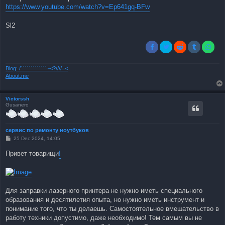
https://www.youtube.com/watch?v=Ep641gq-BFw
Sl2
Blog: /`````````````~<?////=<
About.me
Victorssh
Gusanero
сервис по ремонту ноутбуков
P
25 Dec 2024, 14:05
o
s
Привет товарищи
!
t
Для заправки лазерного принтера не нужно иметь специального
образования и десятилетия опыта, но нужно иметь инструмент и
понимание того, что ты делаешь. Самостоятельное вмешательство в
работу техники допустимо, даже необходимо! Тем самым вы не