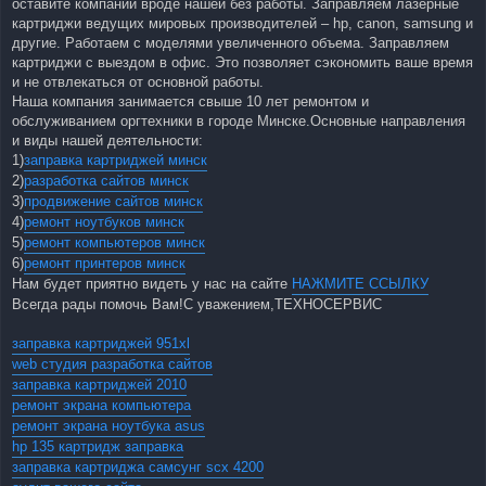
оставите компаний вроде нашей без работы. Заправляем лазерные
картриджи ведущих мировых производителей – hp, canon, samsung и
другие. Работаем с моделями увеличенного объема. Заправляем
картриджи с выездом в офис. Это позволяет сэкономить ваше время
и не отвлекаться от основной работы.
Наша компания занимается свыше 10 лет ремонтом и
обслуживанием оргтехники в городе Минске.Основные направления
и виды нашей деятельности:
1)
заправка картриджей минск
2)
разработка сайтов минск
3)
продвижение сайтов минск
4)
ремонт ноутбуков минск
5)
ремонт компьютеров минск
6)
ремонт принтеров минск
Нам будет приятно видеть у нас на сайте
НАЖМИТЕ ССЫЛКУ
Всегда рады помочь Вам!С уважением,ТЕХНОСЕРВИC
заправка картриджей 951xl
web студия разработка сайтов
заправка картриджей 2010
ремонт экрана компьютера
ремонт экрана ноутбука asus
hp 135 картридж заправка
заправка картриджа самсунг scx 4200