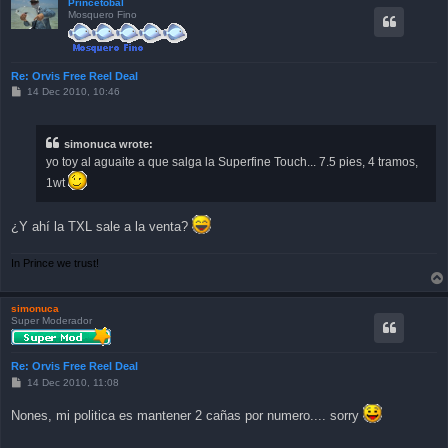
Princetóbal
Mosquero Fino
Re: Orvis Free Reel Deal
P
14 Dec 2010, 10:46
o
s
t
simonuca wrote:
yo toy al aguaite a que salga la Superfine Touch... 7.5 pies, 4 tramos,
1wt
¿Y ahí la TXL sale a la venta?
In Prince we trust!
simonuca
Super Moderador
Re: Orvis Free Reel Deal
P
14 Dec 2010, 11:08
o
s
Nones, mi politica es mantener 2 cañas por numero.... sorry
t