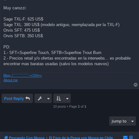
o
s
Muy carozzi:
t
Sage TXL-F: 625 US$
Sage TXL: 380 US$ (modelo antiguo, reemplazada por la TXL-F)
Orvis SFT: 475 US$
Orvis SFTB: 350 US$
PD:
1.- SFT=Superfine Touch, SFTB=Superfine Trout Bum
2.- Precios retail y/o ofertas encontradas en la interwebs... es probable
encontrar mas baratas usadas (salvo los modelos nuevos)
Blog: /`````````````~<?////=<
About.me
Post Reply
10 posts • Page
1
of
1
Jump to
Pescando Con Mosca
El Foro de la Pesca con Mosca en Chile