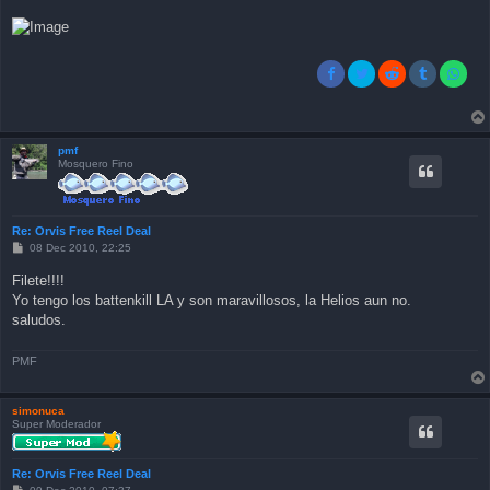
pmf
Mosquero Fino
Re: Orvis Free Reel Deal
P
08 Dec 2010, 22:25
o
s
Filete!!!!
t
Yo tengo los battenkill LA y son maravillosos, la Helios aun no.
saludos.
PMF
simonuca
Super Moderador
Re: Orvis Free Reel Deal
P