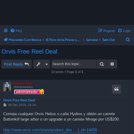
FAQ
Register
Login
S
Pescando Con Mosca
El Foro de la Pesca con Mosca en Chile
General
Sale Out
e
Orvis Free Reel Deal
a
r
Search
Advanced 
Post Reply
c
10 posts • Page
1
of
1
h
Manuel Jose
Administrador
Orvis Free Reel Deal
P
08 Dec 2010, 22:14
o
s
Comrpa cualquier Orvis Helios o caña Hydros y obtén un carrete
t
Battenkill large arbor o un upgrade a un carrete Mirage por US$200.
http://www.orvis.com/store/product_dire ... t_id=14458