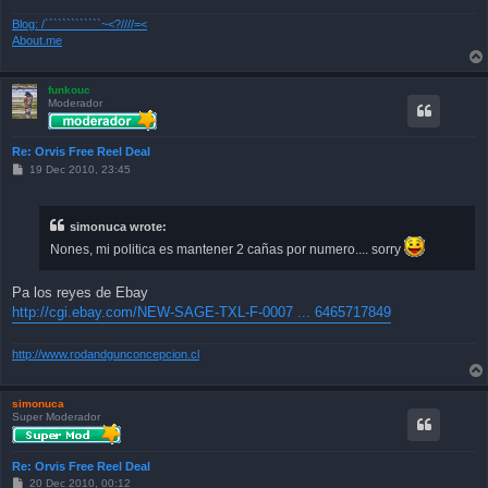
Blog: /`````````````~<?////=<
About.me
funkouc
Moderador
Re: Orvis Free Reel Deal
P
19 Dec 2010, 23:45
o
s
t
simonuca wrote:
Nones, mi politica es mantener 2 cañas por numero.... sorry
Pa los reyes de Ebay
http://cgi.ebay.com/NEW-SAGE-TXL-F-0007 ... 6465717849
http://www.rodandgunconcepcion.cl
simonuca
Super Moderador
Re: Orvis Free Reel Deal
P
20 Dec 2010, 00:12