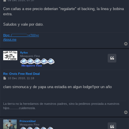
09 Dec 2010, 07:37
o
s
Con cañas a ese precio deberian "regalarte" el backing, la linea y bobina
t
extra.
Saludos y vale por dato.
Blog: /`````````````~<?////=<
About.me
flyfox
Mosquero Fino
Re: Orvis Free Reel Deal
P
10 Dec 2010, 11:18
o
s
claro simonuca y de yapa una estadia en algun lodge!!por un año
t
La tierra no la heredamos de nuestros padres, sino la pedimos prestada a nuestros
hijos...........cuidemosla.
Princetóbal
Mosquero Fino