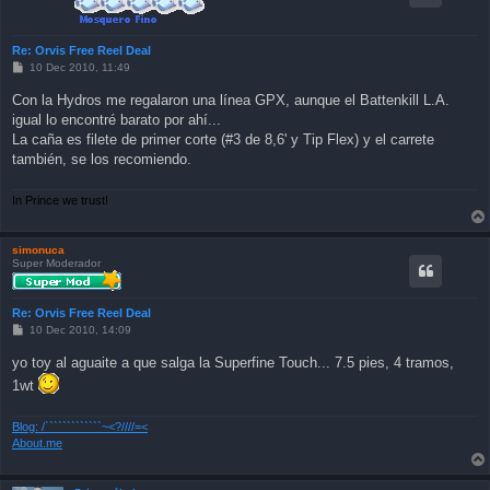
Re: Orvis Free Reel Deal
P
10 Dec 2010, 11:49
o
s
Con la Hydros me regalaron una línea GPX, aunque el Battenkill L.A.
t
igual lo encontré barato por ahí...
La caña es filete de primer corte (#3 de 8,6' y Tip Flex) y el carrete
también, se los recomiendo.
In Prince we trust!
simonuca
Super Moderador
Re: Orvis Free Reel Deal
P
10 Dec 2010, 14:09
o
s
yo toy al aguaite a que salga la Superfine Touch... 7.5 pies, 4 tramos,
t
1wt
Blog: /`````````````~<?////=<
About.me