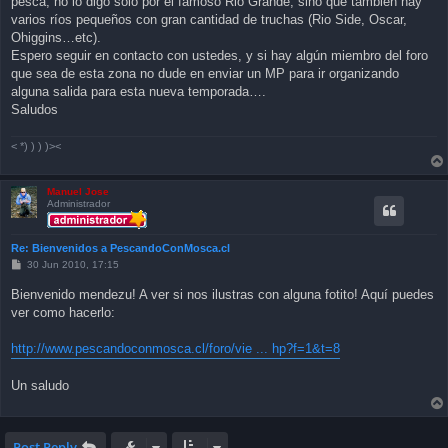
pesca, no lo digo solo por el famoso Rio Grande, sino que también hay
varios ríos pequeños con gran cantidad de truchas (Rio Side, Oscar,
Ohiggins…etc).
Espero seguir en contacto con ustedes, y si hay algún miembro del foro
que sea de esta zona no dude en enviar un MP para ir organizando
alguna salida para esta nueva temporada….
Saludos
< *) ) ) )><
Manuel Jose
Administrador
Re: Bienvenidos a PescandoConMosca.cl
P
30 Jun 2010, 17:15
o
s
Bienvenido mendezu! A ver si nos ilustras con alguna fotito! Aquí puedes
t
ver como hacerlo:
http://www.pescandoconmosca.cl/foro/vie ... hp?f=1&t=8
Un saludo
Post Reply