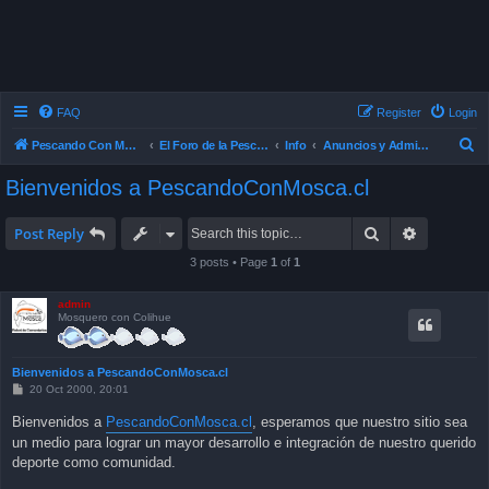
FAQ
Register
Login
S
Pescando Con Mosca
El Foro de la Pesca con Mosca en Chile
Info
Anuncios y Administración
e
Bienvenidos a PescandoConMosca.cl
a
r
Search
Advanced 
Post Reply
c
3 posts • Page
1
of
1
h
admin
Mosquero con Colihue
Bienvenidos a PescandoConMosca.cl
P
20 Oct 2000, 20:01
o
s
Bienvenidos a
PescandoConMosca.cl
, esperamos que nuestro sitio sea
t
un medio para lograr un mayor desarrollo e integración de nuestro querido
deporte como comunidad.