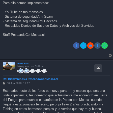
Para ello hemos implementado:
- YouTube en tus mensajes
- Sistema de seguridad Anti Spam
- Sistema de seguridad Anti Hackeos
- Respaldos Diarios de Base de Datos y Archivos del Servidor.
Staff PescandoConMosca.cl
mendezu
Mosquero con Colihue
Re: Bienvenidos a PescandoConMosca.cl
P
30 Jun 2010, 17:12
o
s
Estimados, esto de los foros es nuevo para mí, y espero que sea una
t
linda experiencia, les comento que actualmente me encuentro en Tierra
del Fuego, para muchos el paraíso de la Pesca con Mosca, cuando
llegué a esta zona era ferretero, pero ya llevo 2 años practicando Fly
Fishing en estos hermosos parajes y la verdad que hay muy buena