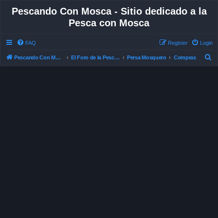
Pescando Con Mosca - Sitio dedicado a la
Pesca con Mosca
FAQ
Register
Login
S
Pescando Con Mosca
El Foro de la Pesca con Mosca en Chile
Persa Mosquero
Compras
e
a
r
c
h