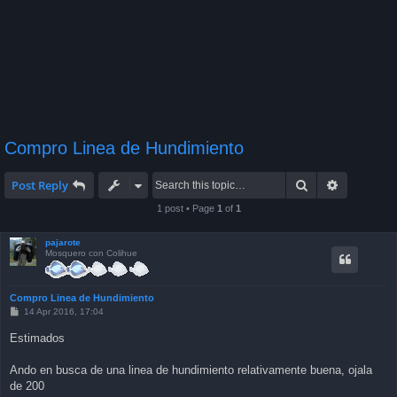
Compro Linea de Hundimiento
Search
Advanced 
Post Reply
1 post • Page
1
of
1
pajarote
Mosquero con Colihue
Compro Linea de Hundimiento
P
14 Apr 2016, 17:04
o
s
Estimados
t
Ando en busca de una linea de hundimiento relativamente buena, ojala
de 200