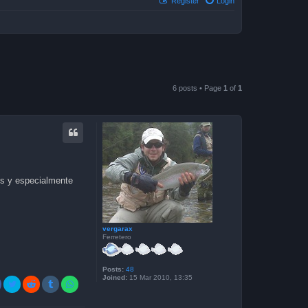
Register
Login
6 posts • Page
1
of
1
tos y especialmente
vergarax
Ferretero
Posts:
48
Joined:
15 Mar 2010, 13:35