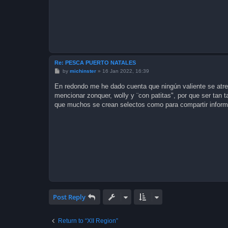
Re: PESCA PUERTO NATALES
P
by
michinster
»
16 Jan 2022, 16:39
o
s
En redondo me he dado cuenta que ningún valiente se atre
t
mencionar zonquer, wolly y ¨con patitas", por que ser tan 
que muchos se crean selectos como para compartir inform
Post Reply
Return to “XII Region”