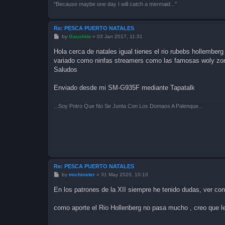
"Because maybe one day I will catch a mermaid..."
Re: PESCA PUERTO NATALES
P
by
Gaushito
»
03 Jan 2017, 11:31
o
s
Hola cerca de natales igual tienes el rio rubebs hollembe
t
variado como ninfas streamers como las famosas woly zon
Saludos
Enviado desde mi SM-G935F mediante Tapatalk
...Soy Potro Que No Se Junta Con Los Domaos A Palenque...
Re: PESCA PUERTO NATALES
P
by
michinster
»
31 May 2020, 10:10
o
s
En los patrones de la XII siempre he tenido dudas, ver c
t
como aporte el Rio Hollenberg no pasa mucho , creo que le