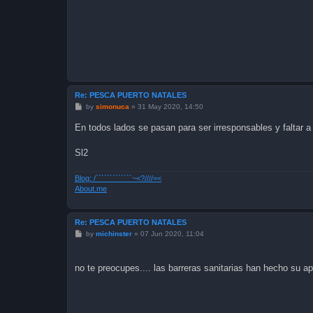
Re: PESCA PUERTO NATALES
P
by
simonuca
»
31 May 2020, 14:50
o
s
En todos lados se pasan para ser irresponsables y faltar a la
t
Sl2
Blog: /`````````````~<?////=<
About.me
Re: PESCA PUERTO NATALES
P
by
michinster
»
07 Jun 2020, 11:04
o
s
t
no te preocupes.... las barreras sanitarias han hecho su apo