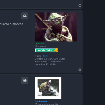
T
o
p
n cuanto a moscas
Gaushito
Moderador
Posts:
4177
Joined:
12 Mar 2010, 22:58
Real Name:
David Alvarez
Location:
En el Rio
T
o
p
michinster
Mosquero Intermedio