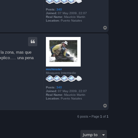
Posts:
340
Joined:
07 May 2009, 22:07
Real Name:
Mauricio Martin
Location:
Puerto Natales
T
o
p
 la zona, mas que
plico..... una pena
michinster
Mosquero Intermedio
Posts:
340
Joined:
07 May 2009, 22:07
Real Name:
Mauricio Martin
Location:
Puerto Natales
T
o
p
6 posts • Page
1
of
1
Jump to