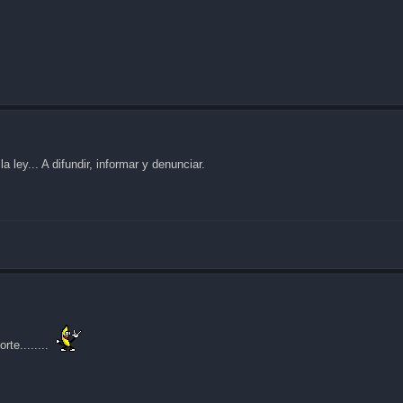
 ley... A difundir, informar y denunciar.
rte........