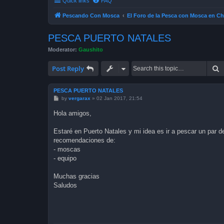
Quick links
FAQ
Pescando Con Mosca
El Foro de la Pesca con Mosca en Ch
PESCA PUERTO NATALES
Moderator:
Gaushito
S
Post Reply
PESCA PUERTO NATALES
P
by
vergarax
»
02 Jan 2017, 21:54
o
s
Hola amigos,
t
Estaré en Puerto Natales y mi idea es ir a pescar un par 
recomendaciones de:
- moscas
- equipo
Muchas gracias
Saludos