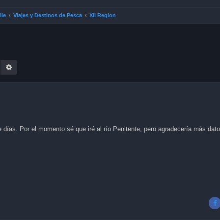
ile
Viajes y Destinos de Pesca
XII Region
earch
Advanced search
de días. Por el momento sé que iré al río Penitente, pero agradecería más da