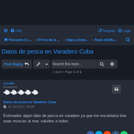
FAQ
Register
Login
S
Pescando Con Mosca
El Foro de la Pesca con Mosca en Chile
Viajes y Destinos de Pesca
Resto del Mundo
e
Datos de pesca en Varadero Cuba
a
r
Search
Advanced 
Post Reply
c
1 post • Page
1
of
1
h
Cacofly
Gusanero
Datos de pesca en Varadero Cuba
P
31 Jul 2017, 00:28
o
s
Estimados algún dato de pesca en varadero ya que me encantaría tirar
t
unas moscas al mar, saludos a todos.