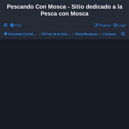
Pescando Con Mosca - Sitio dedicado a la
Pesca con Mosca
FAQ
Register
Login
S
Pescando Con Mosca
El Foro de la Pesca con Mosca en Chile
Persa Mosquero
Compras
e
a
r
c
h