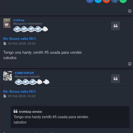
trohkop
Mosquero Intermedio
Re: Busco caña #5!!!
P
04 Feb 2018, 22:02
o
s
Tengo una hardy zenith #5 usada para vender.
t
saludos
KAWESHKAR
Mosquero Iniciado
Re: Busco caña #5!!!
P
05 Feb 2018, 01:02
o
s
t
trohkop wrote:
Tengo una hardy zenith #5 usada para vender.
saludos