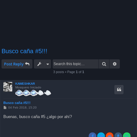
Busco caña #5!!!
Search
Advanced 
Post Reply
3 posts • Page
1
of
1
KAWESHKAR
Mosquero Iniciado
Busco caña #5!!!
P
04 Feb 2018, 15:20
o
s
Buenas, busco caña #5 ¿algo por ahí?
t