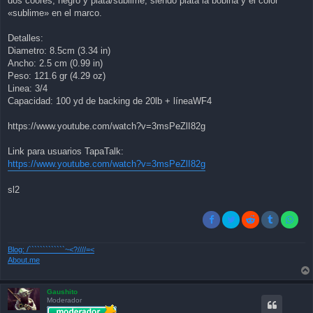
dos coores, negro y plata/sublime, siendo plata la bobina y el color
«sublime» en el marco.
Detalles:
Diametro: 8.5cm (3.34 in)
Ancho: 2.5 cm (0.99 in)
Peso: 121.6 gr (4.29 oz)
Linea: 3/4
Capacidad: 100 yd de backing de 20lb + líneaWF4
https://www.youtube.com/watch?v=3msPeZlI82g
Link para usuarios TapaTalk:
https://www.youtube.com/watch?v=3msPeZlI82g
sl2
Blog: /`````````````~<?////=<
About.me
Gaushito
Moderador