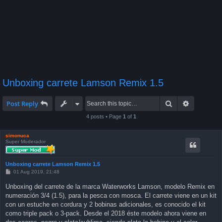
Unboxing carrete Lamson Remix 1.5
Search
Advanced 
Post Reply
4 posts • Page
1
of
1
simonuca
Super Moderador
Unboxing carrete Lamson Remix 1.5
P
01 Aug 2019, 21:48
o
s
Unboxing del carrete de la marca Waterworks Lamson, modelo Remix en
t
numeración 3/4 (1.5), para la pesca con mosca. El carrete viene en un kit
con un estuche en cordura y 2 bobinas adicionales, es conocido el kit
como triple pack o 3-pack. Desde el 2018 éste modelo ahora viene en