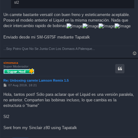
sl2
Un carrete bastante versatil con buen freno y esteticamente aceptable.
Poseo el modelo anterior el Liquid en la misma numeración. Nada que
decir intercambio rapido de bobinas
Enviado desde mi SM-G975F mediante Tapatalk
...Soy Potro Que No Se Junta Con Los Domaos A Palenque...
simonuca
Super Moderador
Re: Unboxing carrete Lamson Remix 1.5
P
07 Aug 2019, 18:21
o
s
Hola, tantos post! Sólo para aclarar que el Liquid es una versión paralela,
t
no anterior. Comparten las bobinas incluso, lo que cambia es la
estructura o "frame"
Sl2
Sent from my Sinclair z80 using Tapatalk