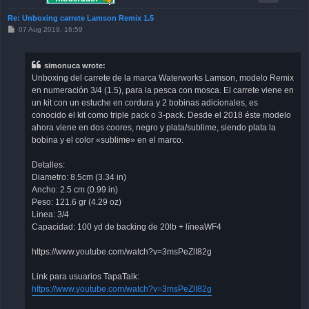
Re: Unboxing carrete Lamson Remix 1.5
P
07 Aug 2019, 16:59
o
s
t
simonuca wrote:
Unboxing del carrete de la marca Waterworks Lamson, modelo Remix
en numeración 3/4 (1.5), para la pesca con mosca. El carrete viene en
un kit con un estuche en cordura y 2 bobinas adicionales, es
conocido el kit como triple pack o 3-pack. Desde el 2018 éste modelo
ahora viene en dos coores, negro y plata/sublime, siendo plata la
bobina y el color «sublime» en el marco.
Detalles:
Diametro: 8.5cm (3.34 in)
Ancho: 2.5 cm (0.99 in)
Peso: 121.6 gr (4.29 oz)
Linea: 3/4
Capacidad: 100 yd de backing de 20lb + líneaWF4
https://www.youtube.com/watch?v=3msPeZlI82g
Link para usuarios TapaTalk:
https://www.youtube.com/watch?v=3msPeZlI82g