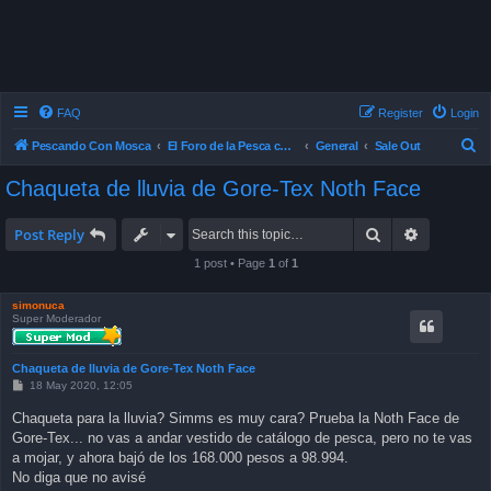
FAQ
Register
Login
S
Pescando Con Mosca
El Foro de la Pesca con Mosca en Chile
General
Sale Out
e
Chaqueta de lluvia de Gore-Tex Noth Face
a
r
Search
Advanced 
Post Reply
c
1 post • Page
1
of
1
h
simonuca
Super Moderador
Chaqueta de lluvia de Gore-Tex Noth Face
P
18 May 2020, 12:05
o
s
Chaqueta para la lluvia? Simms es muy cara? Prueba la Noth Face de
t
Gore-Tex... no vas a andar vestido de catálogo de pesca, pero no te vas
a mojar, y ahora bajó de los 168.000 pesos a 98.994.
No diga que no avisé