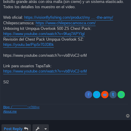
bolsillo grande atrás con otra malla (sin cierre) y un sistema elasticado.
Todos los detalles los muestro en el video.
Web oficial:
https://visionflyfishing.com/product/my ... -the-army/
Chilepescamosca:
https://www.chilepescamosca.com/
Unboxing kit Umpqua Overlook 500 ZS Chest Pack:
https://www.youtube.com/watch?v=9fuq7APYlgI
Revisión del Chest Pack Umpqua Overlook SZ:
https://youtu.be/PipSr70JDBk
https://www.youtube.com/watch?v=vbBVoC2-srM
Link para usuarios TapaTalk:
https://www.youtube.com/watch?v=vbBVoC2-srM
Sl2
Blog: /`````````````~<?////=<
About.me
Post Reply