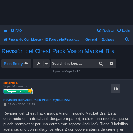
FAQ
Register
Login
S
Pescando Con Mosca
El Foro de la Pesca con Mosca en Chile
General
Equipos
e
Revisión del Chest Pack Vision Mycket Bra
a
r
Search
Advanced 
Post Reply
c
1 post • Page
1
of
1
h
simonuca
Super Moderador
Revisión del Chest Pack Vision Mycket Bra
P
21 Oct 2020, 17:45
o
s
Revisión del Chest Pack marca Vision, modelo Mycket Bra. Esta
t
construido en material anti desgarro (ripstop), incluye una mochila que se
puede reemplazar por una correa con soporte (incluida). Tiene 3 bolsillos
adelante, uno con malla y los otros 2 con doble sistema de cierre y un