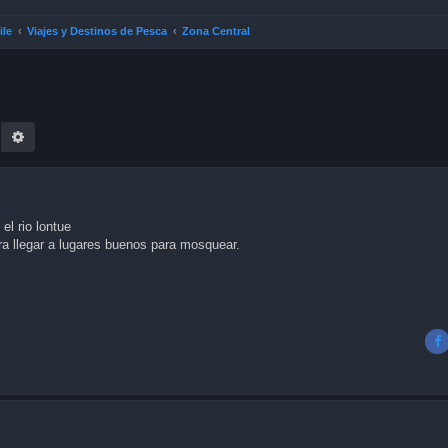
ile
Viajes y Destinos de Pesca
Zona Central
earch
Advanced search
l rio lontue
ra llegar a lugares buenos para mosquear.