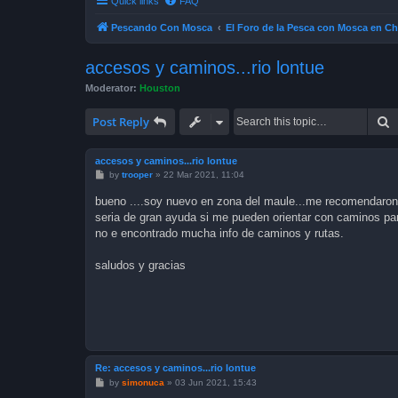
Quick links
FAQ
Pescando Con Mosca
El Foro de la Pesca con Mosca en Ch
accesos y caminos...rio lontue
Moderator:
Houston
S
Post Reply
accesos y caminos...rio lontue
P
by
trooper
»
22 Mar 2021, 11:04
o
s
bueno ....soy nuevo en zona del maule...me recomendaron e
t
seria de gran ayuda si me pueden orientar con caminos pa
no e encontrado mucha info de caminos y rutas.
saludos y gracias
Re: accesos y caminos...rio lontue
P
by
simonuca
»
03 Jun 2021, 15:43
o