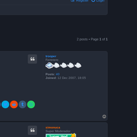
Register
Login
2 posts • Page
1
of
1
trooper
Ferretero
Posts:
40
Joined:
12 Dec 2007, 18:05
T
o
p
simonuca
Super Moderador