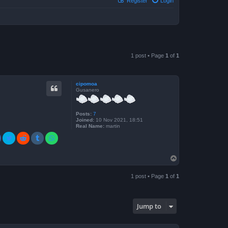
Register
Login
1 post • Page
1
of
1
cipomoa
Gusanero
Posts:
7
Joined:
10 Nov 2021, 18:51
Real Name:
martin
T
o
p
1 post • Page
1
of
1
Jump to