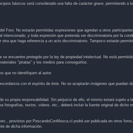
incipios básicos será considerado una falta de carácter grave, permitiendo a 
del Foro. No estarán permitidas expresiones que agredan a otros participante
mal intencionado, y toda expresión que pretenda ser discriminatoria por la cond
uier otra que haga referencia a un acto discriminatorio. Tampoco estarán permit
 se encuentre protegido por la ley de propiedad intelectual. No está permitid
materiales "piratas" y los medios para conseguirlos.
 que no identifiquen al autor.
ncordancia con el espíritu de éste. No se aceptarán imágenes que puedan dañ
 su propia responsabilidad. Sin perjuicio de ello, el mismo estará sujeto a l
fotografías, textos, videos, etc., deberá incluir la fuente original de dicho m
, etc., provistos por PescandoConMosca.cl podrá ser publicada en otros foros,
ente de dicha información.