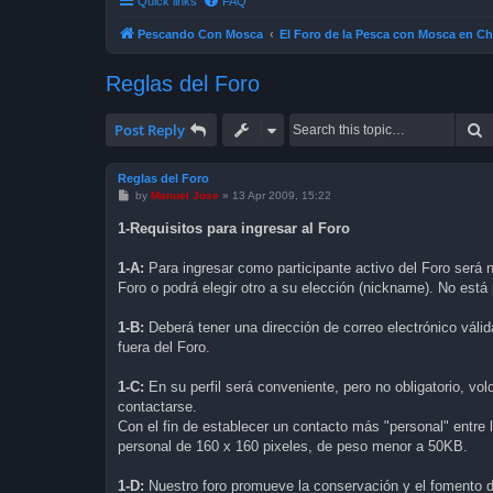
Quick links
FAQ
Pescando Con Mosca
El Foro de la Pesca con Mosca en Ch
Reglas del Foro
S
Post Reply
Reglas del Foro
P
by
Manuel Jose
»
13 Apr 2009, 15:22
o
s
1-Requisitos para ingresar al Foro
t
1-A:
Para ingresar como participante activo del Foro será n
Foro o podrá elegir otro a su elección (nickname). No est
1-B:
Deberá tener una dirección de correo electrónico válid
fuera del Foro.
1-C:
En su perfil será conveniente, pero no obligatorio, vo
contactarse.
Con el fin de establecer un contacto más "personal" entre 
personal de 160 x 160 pixeles, de peso menor a 50KB.
1-D:
Nuestro foro promueve la conservación y el fomento d