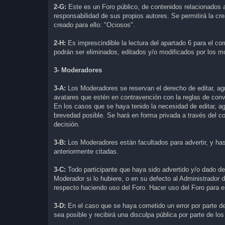
2-G:
Este es un Foro público, de contenidos relacionados a
responsabilidad de sus propios autores. Se permitirá la c
creado para ello: "Ociosos".
2-H:
Es imprescindible la lectura del apartado 6 para el c
podrán ser eliminados, editados y/o modificados por los m
3- Moderadores
3-A:
Los Moderadores se reservan el derecho de editar, ag
avatares que estén en contravención con la reglas de conv
En los casos que se haya tenido la necesidad de editar, ag
brevedad posible. Se hará en forma privada a través del co
decisión.
3-B:
Los Moderadores están facultados para advertir, y has
anteriormente citadas.
3-C:
Todo participante que haya sido advertido y/o dado de 
Moderador si lo hubiere, o en su defecto al Administrador 
respecto haciendo uso del Foro. Hacer uso del Foro para este
3-D:
En el caso que se haya cometido un error por parte de 
sea posible y recibirá una disculpa pública por parte de l