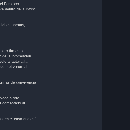
 el Foro son
te dentro del subforo
 dichas normas,
os o firmas o
 de la información.
elo al autor a la
que motivaron tal
 normas de convivencia
ivada a otro
r comentario al
nal en el caso que así