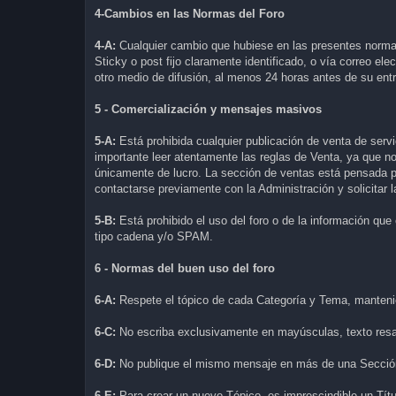
4-Cambios en las Normas del Foro
4-A:
Cualquier cambio que hubiese en las presentes norm
Sticky o post fijo claramente identificado, o vía correo ele
otro medio de difusión, al menos 24 horas antes de su ent
5 - Comercialización y mensajes masivos
5-A:
Está prohibida cualquier publicación de venta de servi
importante leer atentamente las reglas de Venta, ya que n
únicamente de lucro. La sección de ventas está pensada p
contactarse previamente con la Administración y solicitar 
5-B:
Está prohibido el uso del foro o de la información qu
tipo cadena y/o SPAM.
6 - Normas del buen uso del foro
6-A:
Respete el tópico de cada Categoría y Tema, mantenie
6-C:
No escriba exclusivamente en mayúsculas, texto resa
6-D:
No publique el mismo mensaje en más de una Sección
6-E:
Para crear un nuevo Tópico, es imprescindible un Títul