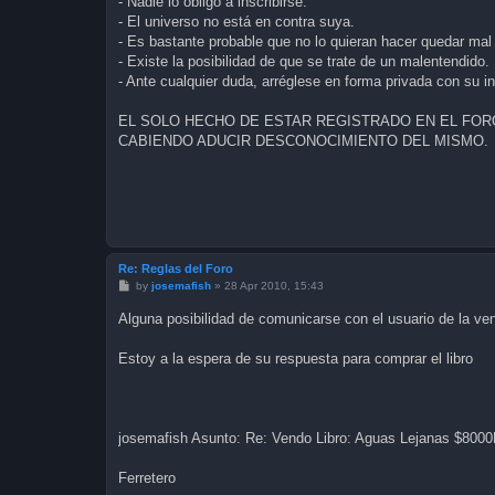
- Nadie lo obligó a inscribirse.
- El universo no está en contra suya.
- Es bastante probable que no lo quieran hacer quedar m
- Existe la posibilidad de que se trate de un malentendido.
- Ante cualquier duda, arréglese en forma privada con su in
EL SOLO HECHO DE ESTAR REGISTRADO EN EL FO
CABIENDO ADUCIR DESCONOCIMIENTO DEL MISMO.
Re: Reglas del Foro
P
by
josemafish
»
28 Apr 2010, 15:43
o
s
Alguna posibilidad de comunicarse con el usuario de la ven
t
Estoy a la espera de su respuesta para comprar el libro
josemafish Asunto: Re: Vendo Libro: Aguas Lejanas $8000
Ferretero