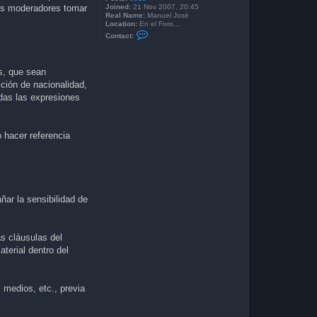
Joined:
21 Nov 2007, 20:45
los moderadores tomar
Real Name:
Manuel José
Location:
En el Foro...
C
Contact:
o
n
t
a
s, que sean
c
t
ición de nacionalidad,
M
idas las expresiones
a
n
u
e
l
o hacer referencia
J
o
s
e
ar la sensibilidad de
as cláusulas del
aterial dentro del
 medios, etc., previa