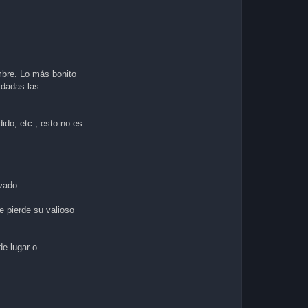
mbre. Lo más bonito
 dadas las
ido, etc., esto no es
ivado.
e pierde su valioso
de lugar o