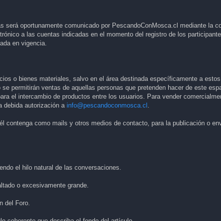
as será oportunamente comunicado por PescandoConMosca.cl mediante la co
ctrónico a las cuentas indicadas en el momento del registro de los participante
rada en vigencia.
cios o bienes materiales, salvo en el área destinada específicamente a estos
o se permitirán ventas de aquellas personas que pretenden hacer de este espa
ara el intercambio de productos entre los usuarios. Para vender comercialme
la debida autorización a
info@pescandoconmosca.cl
.
e él contenga como mails y otros medios de contacto, para la publicación o e
ndo el hilo natural de las conversaciones.
ltado o excesivamente grande.
 del Foro.
o coherente que describa el fondo del artículo.