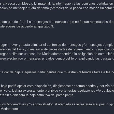
 la Pesca con Mosca. El material, la información y las opiniones vertidas en
reación de mensajes fuera de tema (off-topic) de la pesca con mosca únicamen
orrecto uso del foro. Los mensajes o contenidos que no fueran respetuosos de
oderadores de acuerdo al apartado 3.
regar, mover y hasta eliminar el contenido de mensajes y/o mensajes complet
ivencia del Foro y/o en razón de necesidades de ordenamiento u organización
regar o eliminar un post, los Moderadores tendrán la obligación de comunicárs
rreo electrónico o mensajes privados dentro del foro, explicando las causas 
ta dar de baja a aquellos participantes que muestren reiteradas faltas a las
baja podrá apelar esta disposición, dirigiéndose en forma escrita y por vía pr
del Foro. Estará expresamente prohibido verter estas apelaciones y/o cualquie
 fin significara la baja definitiva del participante.
los Moderadores y/o Administrador, al afectado se le restaurará el post origi
os Moderadores.