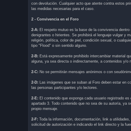
con devolución. Cualquier acto que atente contra estos pr
las medidas necesarias para el caso.
2 - Convivencia en el Foro
2-A:
El respeto mutuo es la base de la convivencia dentro 
denigrantes o hirientes. Se prohibirá el lenguaje vulgar y 
religión, política, color de piel, condición sexual, o cualq
tipo "Flood" o sin sentido alguno.
2-B:
Está expresamente prohibido intercambiar material que
alguna, ya sea directa o indirectamente, a contenidos y/o 
2-C:
No se permitirán mensajes anónimos o con seudónimos
2-D:
Las imágenes que se suban al Foro deben estar en co
las personas participantes y/o lectores.
2-E:
El contenido que exponga cada usuario registrado es de
apartado 3. Todo contenido que no sea de su autoría, ya sea 
propio mensaje.
2-F:
Toda la información, documentación, link a utilidades
solicitud de autorización e indicando el link directo y la fu