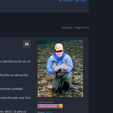
Register
Login
16 posts • Page
1
of
1
 identificación en el
acilite la ubicación
s comunes puedan
 como Avatar una foto
Manuel Jose
Administrador
es decir, la pesca
Posts:
6013