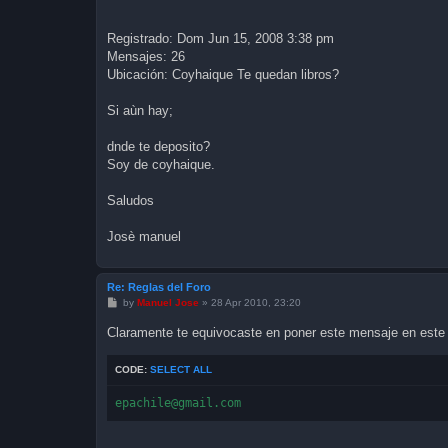
Registrado: Dom Jun 15, 2008 3:38 pm
Mensajes: 26
Ubicación: Coyhaique Te quedan libros?
Si aùn hay;
dnde te deposito?
Soy de coyhaique.
Saludos
Josè manuel
Re: Reglas del Foro
P
by
Manuel Jose
»
28 Apr 2010, 23:20
o
s
Claramente te equivocaste en poner este mensaje en este 
t
CODE:
SELECT ALL
epachile@gmail.com