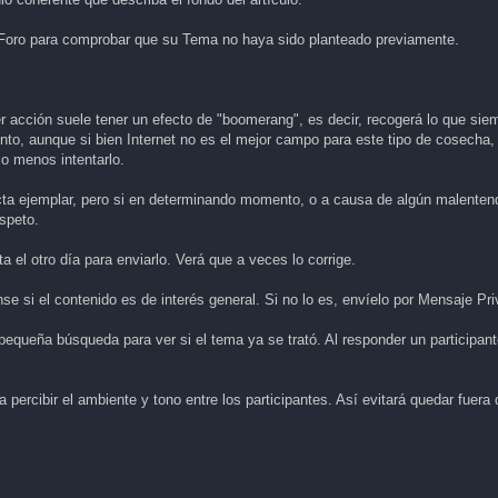
 Foro para comprobar que su Tema no haya sido planteado previamente.
r acción suele tener un efecto de "boomerang", es decir, recogerá lo que sie
nto, aunque si bien Internet no es el mejor campo para este tipo de cosecha,
lo menos intentarlo.
cta ejemplar, pero si en determinando momento, o a causa de algún malentend
speto.
 el otro día para enviarlo. Verá que a veces lo corrige.
se si el contenido es de interés general. Si no lo es, envíelo por Mensaje Pr
pequeña búsqueda para ver si el tema ya se trató. Al responder un participant
a percibir el ambiente y tono entre los participantes. Así evitará quedar fuera 