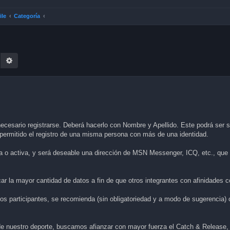
ile
Categoría
earch
Advanced search
ecesario registrarse. Deberá hacerlo con Nombre y Apellido. Este podrá ser su
á permitido el registro de una misma persona con más de una identidad.
a o activa, y será deseable una dirección de MSN Messenger, ICQ, etc., que f
lcar la mayor cantidad de datos a fin de que otros integrantes con afinidade
los participantes, se recomienda (sin obligatoriedad y a modo de sugerencia)
e nuestro deporte, buscamos afianzar con mayor fuerza el Catch & Release, 