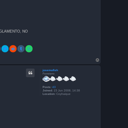
EGLAMENTO, NO
T
o
p
josemafish
Ferretero
Posts:
43
Joined:
15 Jun 2008, 14:38
Location:
Coyhaique