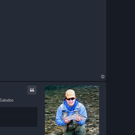
T
o
p
 Saludos