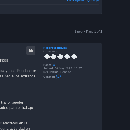
Register
Login
1 post • Page
1
of
1
RobertRodriguez
Gusanero
inos!
Posts:
4
Joined:
06 May 2022, 18:27
ica y leal. Pueden ser
Real Name:
Roberto
C
za hacia los extraños
Contact:
o
n
t
a
c
t
R
trario, pueden
o
b
dos para el trabajo
e
r
t
R
r efectivos en la
o
d
lguna actividad en