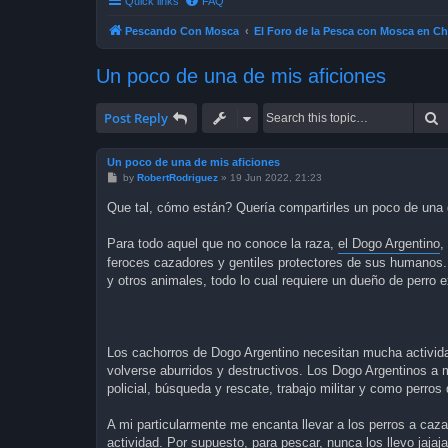
Quick links
FAQ
Pescando Con Mosca
El Foro de la Pesca con Mosca en Ch
Un poco de una de mis aficiones
S
Post Reply
Un poco de una de mis aficiones
P
by
RobertRodriguez
»
19 Jun 2022, 21:23
o
s
Que tal, cómo están? Quería compartirles un poco de una
t
Para todo aquel que no conoce la raza,
el Dogo Argentino
,
feroces cazadores y gentiles protectores de sus humanos. 
y otros animales, todo lo cual requiere un dueño de perro 
Los cachorros de Dogo Argentino necesitan mucha actividad
volverse aburridos y destructivos. Los Dogo Argentinos a
policial, búsqueda y rescate, trabajo militar y como perros 
A mi particularmente me encanta llevar a los perros a caza
actividad. Por supuesto, para pescar, nunca los llevo jaj