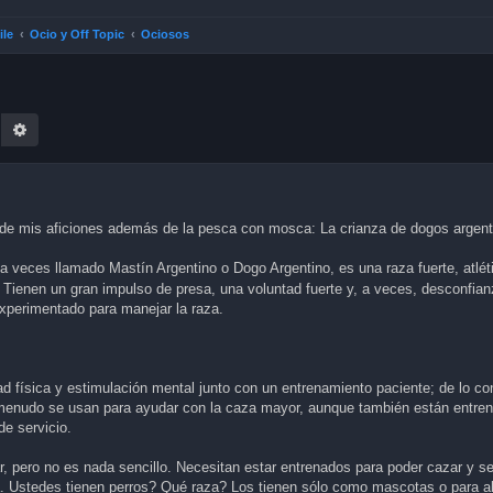
ile
Ocio y Off Topic
Ociosos
earch
Advanced search
 de mis aficiones además de la pesca con mosca: La crianza de dogos argent
 a veces llamado Mastín Argentino o Dogo Argentino, es una raza fuerte, atlét
Tienen un gran impulso de presa, una voluntad fuerte y, a veces, desconfian
experimentado para manejar la raza.
 física y estimulación mental junto con un entrenamiento paciente; de lo con
 menudo se usan para ayudar con la caza mayor, aunque también están entrena
de servicio.
r, pero no es nada sencillo. Necesitan estar entrenados para poder cazar y se
aja. Ustedes tienen perros? Qué raza? Los tienen sólo como mascotas o para a