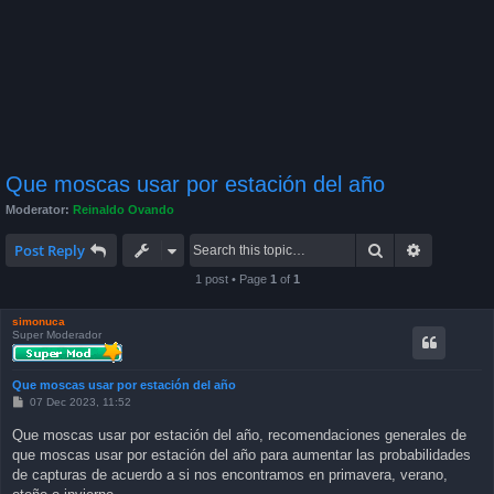
Que moscas usar por estación del año
Moderator:
Reinaldo Ovando
Search
Advanced 
Post Reply
1 post • Page
1
of
1
simonuca
Super Moderador
Que moscas usar por estación del año
P
07 Dec 2023, 11:52
o
s
Que moscas usar por estación del año, recomendaciones generales de
t
que moscas usar por estación del año para aumentar las probabilidades
de capturas de acuerdo a si nos encontramos en primavera, verano,