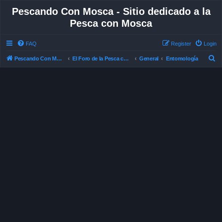
Pescando Con Mosca - Sitio dedicado a la
Pesca con Mosca
FAQ
Register
Login
S
Pescando Con Mosca
El Foro de la Pesca con Mosca en Chile
General
Entomología
e
a
r
c
h