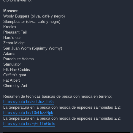
otoño o invierno.
Moscas:
Wooly Buggers (oliva, café y negro)
Slumpbuster (oliva, café y negro)
Kreelex
Pheasant Tail
Hare’s ear
Zebra Midge
San Juan Worm (Squirmy Wormy)
Adams
Parachute Adams
Stimulator
Elk Hair Caddis
Griffith's gnat
Fat Albert
Chernobyl Ant
Resumen de tecnicas basicas de pesca con mosca en terreno:
https://youtu.be/5zTJuz_Ib3s
La temperatura en la pesca con mosca de especies salmónidas 1/2:
https://youtu.be/T0irLkzzNpk
La temperatura en la pesca con mosca de especies salmónidas 2/2:
https://youtu.be/FjHc1TnGoTs