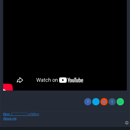
Blog: /`````````````~<?////=<
About.me