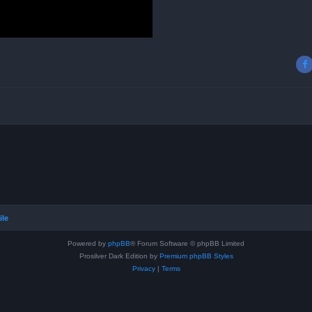
ile
Powered by
phpBB
® Forum Software © phpBB Limited
Prosilver Dark Edition by
Premium phpBB Styles
Privacy
|
Terms