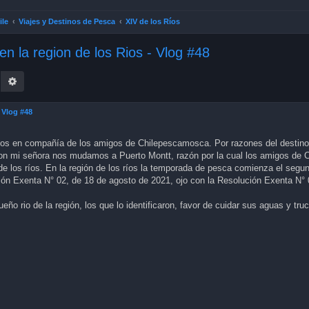
ile
Viajes y Destinos de Pesca
XIV de los Ríos
n la region de los Rios - Vlog #48
earch
Advanced search
 Vlog #48
Rios en compañía de los amigos de Chilepescamosca. Por razones del destino
con mi señora nos mudamos a Puerto Montt, razón por la cual los amigos d
de los ríos. En la región de los ríos la temporada de pesca comienza el segu
ión Exenta N° 02, de 18 de agosto de 2021, ojo con la Resolución Exenta N° 
ño rio de la región, los que lo identificaron, favor de cuidar sus aguas y tru