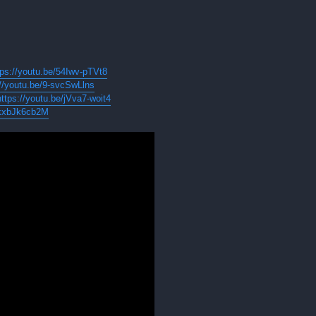
tps://youtu.be/54Iwv-pTVt8
://youtu.be/9-svcSwLlns
https://youtu.be/jVva7-woit4
VkxbJk6cb2M