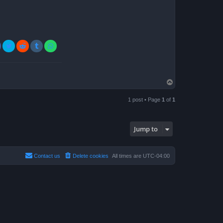
T
o
p
1 post • Page
1
of
1
Jump to
Contact us
Delete cookies
All times are
UTC-04:00