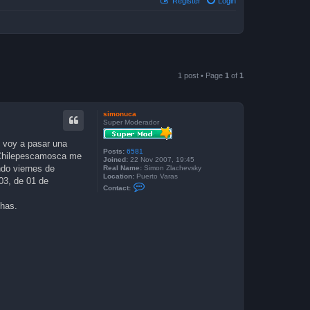
Register
Login
1 post • Page
1
of
1
simonuca
Super Moderador
 voy a pasar una
Posts:
6581
e Chilepescamosca me
Joined:
22 Nov 2007, 19:45
ndo viernes de
Real Name:
Simon Zlachevsky
Location:
Puerto Varas
03, de 01 de
C
Contact:
o
n
chas.
t
a
c
t
s
i
m
o
n
u
c
a