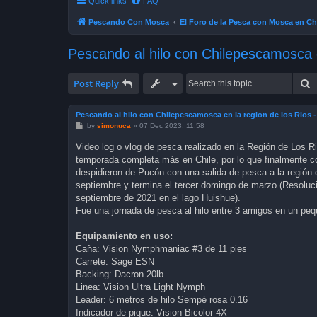
Quick links
FAQ
Pescando Con Mosca
El Foro de la Pesca con Mosca en Ch
Pescando al hilo con Chilepescamosca e
S
Post Reply
Pescando al hilo con Chilepescamosca en la region de los Rios -
P
by
simonuca
»
07 Dec 2023, 11:58
o
s
Video log o vlog de pesca realizado en la Región de Los 
t
temporada completa más en Chile, por lo que finalmente 
despidieron de Pucón con una salida de pesca a la región 
septiembre y termina el tercer domingo de marzo (Resoluc
septiembre de 2021 en el lago Huishue).
Fue una jornada de pesca al hilo entre 3 amigos en un peque
Equipamiento en uso:
Caña: Vision Nymphmaniac #3 de 11 pies
Carrete: Sage ESN
Backing: Dacron 20lb
Linea: Vision Ultra Light Nymph
Leader: 6 metros de hilo Sempé rosa 0.16
Indicador de pique: Vision Bicolor 4X