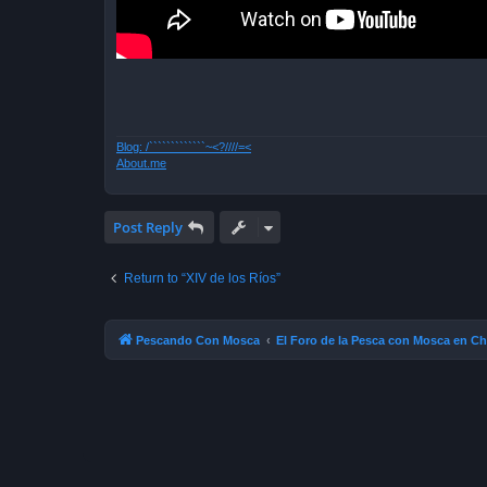
Blog: /`````````````~<?////=<
About.me
Post Reply
Return to “XIV de los Ríos”
Pescando Con Mosca
El Foro de la Pesca con Mosca en Ch