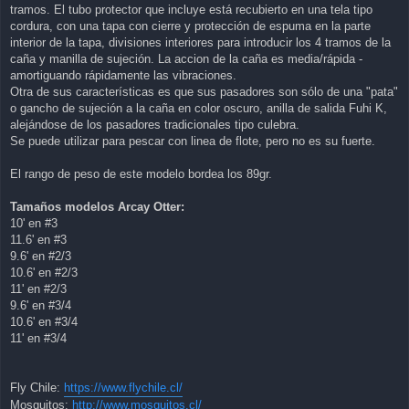
tramos. El tubo protector que incluye está recubierto en una tela tipo
cordura, con una tapa con cierre y protección de espuma en la parte
interior de la tapa, divisiones interiores para introducir los 4 tramos de la
caña y manilla de sujeción. La accion de la caña es media/rápida -
amortiguando rápidamente las vibraciones.
Otra de sus características es que sus pasadores son sólo de una "pata"
o gancho de sujeción a la caña en color oscuro, anilla de salida Fuhi K,
alejándose de los pasadores tradicionales tipo culebra.
Se puede utilizar para pescar con linea de flote, pero no es su fuerte.
El rango de peso de este modelo bordea los 89gr.
Tamaños modelos Arcay Otter:
10' en #3
11.6' en #3
9.6' en #2/3
10.6' en #2/3
11' en #2/3
9.6' en #3/4
10.6' en #3/4
11' en #3/4
Fly Chile:
https://www.flychile.cl/
Mosquitos:
http://www.mosquitos.cl/