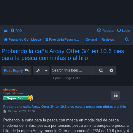
FAQ
Register
Login
S
Pescando Con Mosca
El Foro de la Pesca con Mosca en Chile
General
Reviews
e
Probando la caña Arcay Otter 3/4 en 10.6 pies
a
para la pesca con ninfas o al hilo
r
c
Search
Advanced 
Post Reply
h
1 post • Page
1
of
1
simonuca
Super Moderador
Probando la caña Arcay Otter 3/4 en 10.6 pies para la pesca con ninfas o al hilo
P
07 Dec 2023, 12:37
o
s
Probando la caña para la pesca con mosca en modalidad de pesca
t
moderna de ninfas, pesaca por tensión, pesca a ninfa europea o pesca al
hilo, de la marca Arcay, modelo Otter en numeraión #3/4 de 10.6 pies y 4