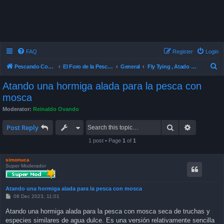
FAQ
Register
Login
S
Pescando Con Mosca
El Foro de la Pesca con Mosca en Chile
General
Fly Tying , Atado de Mosca
e
Atando una hormiga alada para la pesca con
a
mosca
r
Moderator:
Reinaldo Ovando
c
Search
Advanced 
Post Reply
h
1 post • Page
1
of
1
simonuca
Super Moderador
Atando una hormiga alada para la pesca con mosca
P
08 Dec 2023, 11:01
o
s
Atando una hormiga alada para la pesca con mosca seca de truchas y
t
especies similares de agua dulce. Es una versión relativamente sencilla