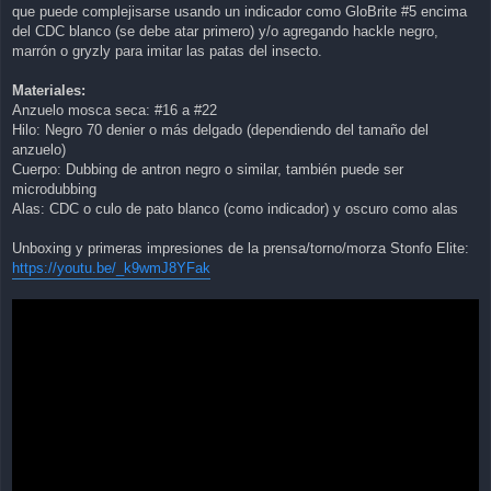
que puede complejisarse usando un indicador como GloBrite #5 encima
del CDC blanco (se debe atar primero) y/o agregando hackle negro,
marrón o gryzly para imitar las patas del insecto.
Materiales:
Anzuelo mosca seca: #16 a #22
Hilo: Negro 70 denier o más delgado (dependiendo del tamaño del
anzuelo)
Cuerpo: Dubbing de antron negro o similar, también puede ser
microdubbing
Alas: CDC o culo de pato blanco (como indicador) y oscuro como alas
Unboxing y primeras impresiones de la prensa/torno/morza Stonfo Elite:
https://youtu.be/_k9wmJ8YFak