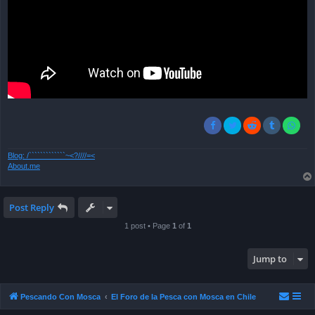
Blog: /`````````````~<?////=<
About.me
Post Reply
1 post • Page
1
of
1
Jump to
Pescando Con Mosca
El Foro de la Pesca con Mosca en Chile