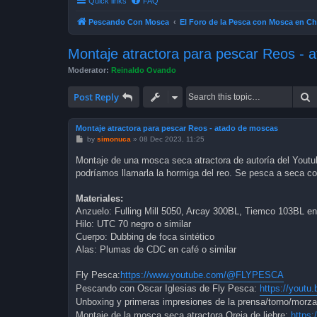
Quick links
FAQ
Pescando Con Mosca
El Foro de la Pesca con Mosca en Ch
Montaje atractora para pescar Reos - 
Moderator:
Reinaldo Ovando
S
Post Reply
Montaje atractora para pescar Reos - atado de moscas
P
by
simonuca
»
08 Dec 2023, 11:25
o
s
Montaje de una mosca seca atractora de autoría del Youtu
t
podríamos llamarla la hormiga del reo. Se pesca a seca co
Materiales:
Anzuelo: Fulling Mill 5050, Arcay 300BL, Tiemco 103BL e
Hilo: UTC 70 negro o similar
Cuerpo: Dubbing de foca sintético
Alas: Plumas de CDC en café o similar
Fly Pesca:
https://www.youtube.com/@FLYPESCA
Pescando con Oscar Iglesias de Fly Pesca:
https://yout
Unboxing y primeras impresiones de la prensa/torno/morza
Montaje de la mosca seca atractora Oreja de liebre:
https