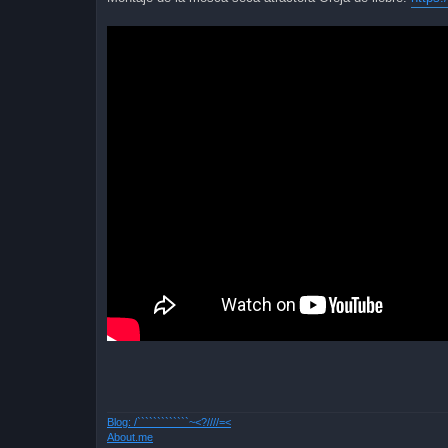
Blog: /`````````````~<?////=<
About.me