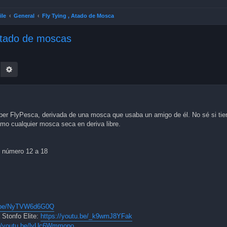
ile
General
Fly Tying , Atado de Mosca
atado de moscas
earch
Advanced search
ber FlyPesca, derivada de una mosca que usaba un amigo de él. No sé si tie
mo cualquier mosca seca en deriva libre.
n número 12 a 18
u.be/NyTVW6d6G0Q
 Stonfo Elite:
https://youtu.be/_k9wmJ8YFak
://youtu.be/lyUc6Wmmopo