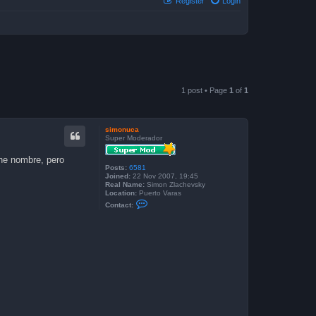
Register
Login
1 post • Page
1
of
1
simonuca
Super Moderador
ne nombre, pero
Posts:
6581
Joined:
22 Nov 2007, 19:45
Real Name:
Simon Zlachevsky
Location:
Puerto Varas
C
Contact:
o
n
t
a
c
t
s
i
m
o
n
u
c