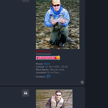
Manuel Jose
Administrador
Posts:
6013
Joined:
21 Nov 2007, 20:45
Real Name:
Manuel José
Location:
En el Foro...
C
Contact:
o
n
T
t
o
a
p
c
t
M
a
n
u
e