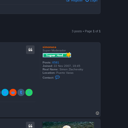
Register
Login
3 posts • Page
1
of
1
simonuca
Super Moderador
Posts:
6581
Joined:
22 Nov 2007, 19:45
Real Name:
Simon Zlachevsky
Location:
Puerto Varas
C
Contact:
o
n
t
a
c
t
s
i
m
o
T
n
o
u
c
p
a