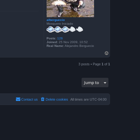
l
J
o
s
e
alberguecio
Mosquero Iniciado
Posts:
126
Joined:
25 Nov 2009, 10:52
Real Name:
Alejandro Berguecio
T
o
p
3 posts • Page
1
of
1
Jump to
Contact us
Delete cookies
All times are
UTC-04:00