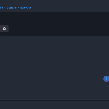
ile
General
Sale Out
earch
Advanced search