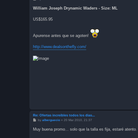
o
s
William Joseph Drynamic Waders - Size: ML
t
US$165.95
Apurense antes que se agoten!
http://www.dealsonthefly.com/
Re: Ofertas increibles todos los dias...
P
by
alberguecio
»
20 Mar 2010, 21:37
o
s
Muy buena promo... solo que la talla es fija, estaré atento
t