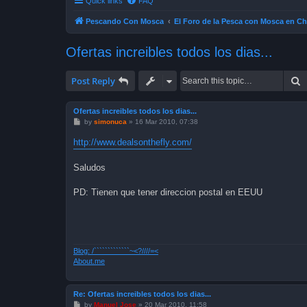
Quick links
FAQ
Pescando Con Mosca
El Foro de la Pesca con Mosca en Ch
Ofertas increibles todos los dias...
S
Post Reply
Ofertas increibles todos los dias...
P
by
simonuca
»
16 Mar 2010, 07:38
o
s
http://www.dealsonthefly.com/
t
Saludos
PD: Tienen que tener direccion postal en EEUU
Blog: /`````````````~<?////=<
About.me
Re: Ofertas increibles todos los dias...
P
by
Manuel Jose
»
20 Mar 2010, 11:58