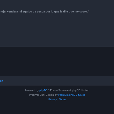
jer venderá mi equipo de pesca por lo que le dije que me costó.”
ile
Powered by
phpBB
® Forum Software © phpBB Limited
Prosilver Dark Edition by
Premium phpBB Styles
Privacy
|
Terms